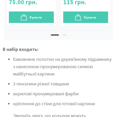
75.00
грн.
115
грн.
Купити
Купити
В набір входить:
бавовняне полотно на дерев'яному підрамнику
з нанесеною пронумерованою схемою
майбутньої картини
3 пензлики різної товщини
акрилові пронумеровані фарби
кріплення до стіни для готової картини
Зверніть увагу, що кольори можуть