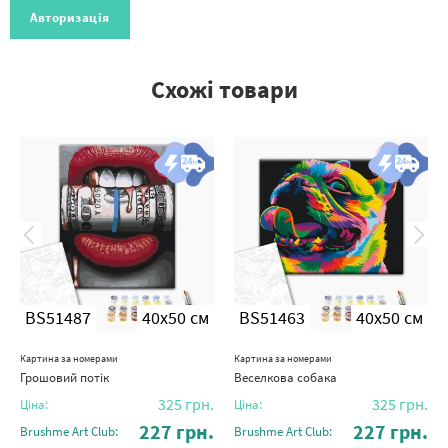
Авторизація
Схожі товари
BS51487
40x50 см
BS51463
40x50 см
Картина за номерами
Картина за номерами
Грошовий потік
Веселкова собака
325
грн.
325
грн.
Ціна:
Ціна:
227
грн.
227
грн.
Brushme Art Club:
Brushme Art Club: