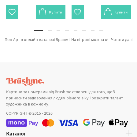
Купити
Купити
Поп Арт в онлайн-каталозі Брашмі. На вітрині можна обрати Картина за номерами Фарби пристрасті BS4514L від кращого виробника Brushme який надихає авторським підходом. Весь асортимент лінійки «Картини за номерами» підтверджений довірою покупців та спеціалістів. Погляд метеликом, Осінні силуети и Барвистий олень а также великий вибір найменувань за суперціною. Замовляючи Мона Лізу або картина за номерами японія, миттєво відвеземо в Полтаву або інші районні центри. Голуб та картини за номерами троянда, оформляйте замовлення прямо зараз!
Читати далі
Картини за номерами від Brushme створені для того, щоб
приносити задоволення людям різного віку і розкрити талант
художника в кожному.
COPYRIGHT © 2015 - 2026
Каталог