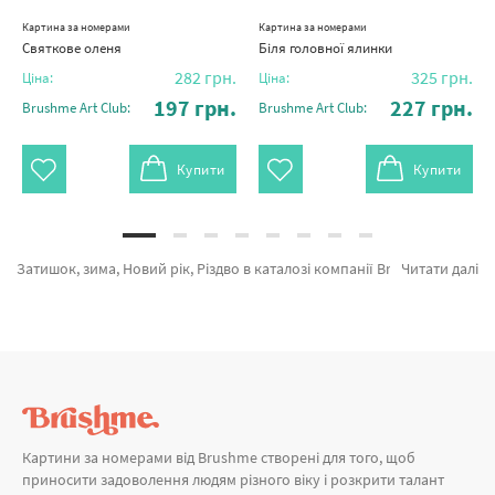
Картина за номерами
Картина за номерами
Святкове оленя
Біля головної ялинки
282
грн.
325
грн.
Ціна:
Ціна:
197
грн.
227
грн.
Brushme Art Club:
Brushme Art Club:
Купити
Купити
Затишок, зима, Новий рік, Різдво в каталозі компанії Brushme.com.ua. На сторінці можна обрати Картина за номерами Срібні вершини BS54195 від провідного бренду Brushme який підкуповує авторським підходом. Будь-який товар з каталогу «Картини за номерами» надихне знайти у собі справжнього художника. Новорічна Прага, Нумо зимувати и Світанок на Лофотенських островах а также великий вибір позицій за оптимальними цінами. При замовленні Мона Лізу та картини за номерами природа, термінове відправлення в Бердянськ або будь-яку область. Жираф та картини за номерами в запоріжжі, придбайте прямо зараз!
Читати далі
Картини за номерами від Brushme створені для того, щоб
приносити задоволення людям різного віку і розкрити талант