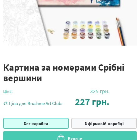
Картина за номерами Срібні
вершини
325
грн.
Ціна:
227
грн.
🎨 Ціна для Brushme Art Club:
Без коробки
В фірмовій коробці
Купити