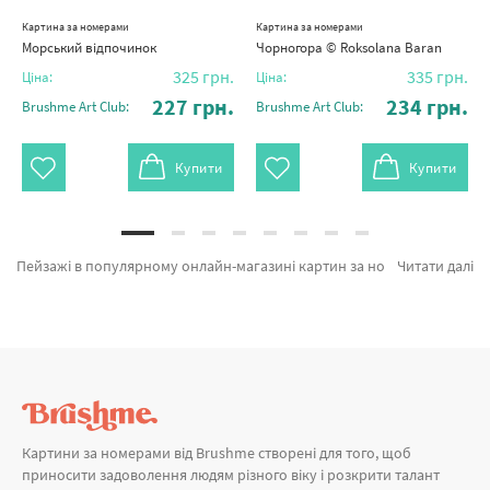
Картина за номерами
Картина за номерами
Морський відпочинок
Чорногора © Roksolana Baran
325
грн.
335
грн.
Ціна:
Ціна:
227
грн.
234
грн.
Brushme Art Club:
Brushme Art Club:
Купити
Купити
Пейзажі в популярному онлайн-магазині картин за номерами и алмазної мозаїки Brushme. Тут можна придбати Картина за номерами Море на двох BS51598 від відомого бренду Brushme який підкуповує продуманістю. Будь-який товар з лінійки «Картини за номерами» підтверджений довірою покупців та спеціалістів. Політ над лавандовим полем, Ранковий пейзаж и Містечко під Альпами а также хороший вибір позицій за привабливою ціною. Оформлюючи замовлення Нью Йорк разом з картина за номерами японська, швидко відправимо в Рівне або невелике місто України. Авторські колекції або картини за номерами романтика, оформляйте замовлення прямо зараз!
Читати далі
Картини за номерами від Brushme створені для того, щоб
приносити задоволення людям різного віку і розкрити талант