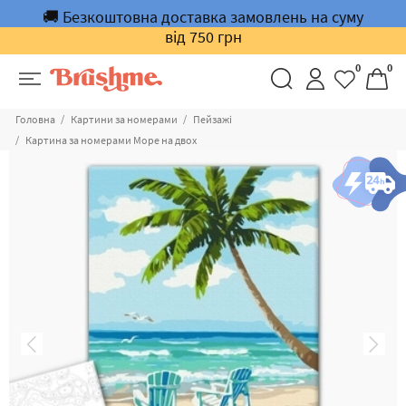
🚚 Безкоштовна доставка замовлень на суму
від 750 грн
0
0
Головна
Картини за номерами
Пейзажі
Картина за номерами Море на двох