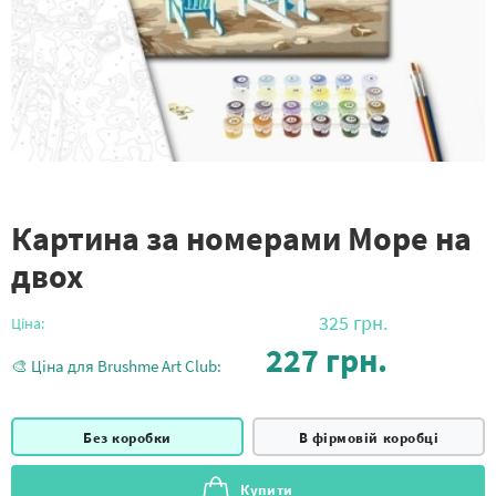
Картина за номерами Море на
двох
325
грн.
Ціна:
227
грн.
🎨 Ціна для Brushme Art Club:
Без коробки
В фірмовій коробці
Купити