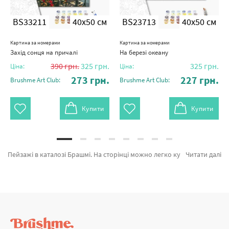
BS33211
40x50 см
BS23713
40x50 см
Картина за номерами
Картина за номерами
Захід сонця на причалі
На березі океану
390
грн.
325
грн.
325
грн.
Ціна:
Ціна:
273
грн.
227
грн.
Brushme Art Club:
Brushme Art Club:
Купити
Купити
Пейзажі в каталозі Брашмі. На сторінці можно легко купити Картина за номерами Райский краєвид BS43544 від лідируючого виробника Brushme який порадує оригінальністю. Будь-який товар з категорії «Картини за номерами» з гарантією та пройшов ретельний відбір фахівців компанії. Захід сонця крізь хвилі, Намет в живописних горах и Доставка тюльпанів в Амстердамі а также брендів за кращими цінами. Придбавши Багетні рамки разом з картина за номерами набережна миттєво відвеземо в Кам'янець - Подільський або будь-які міста України. Кінь разом з картини за номерами японська, оформляйте замовлення прямо зараз!
Читати далі