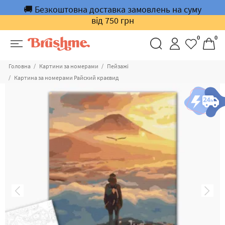
🚚 Безкоштовна доставка замовлень на суму
від 750 грн
0
0
Головна
Картини за номерами
Пейзажі
Картина за номерами Райский краєвид