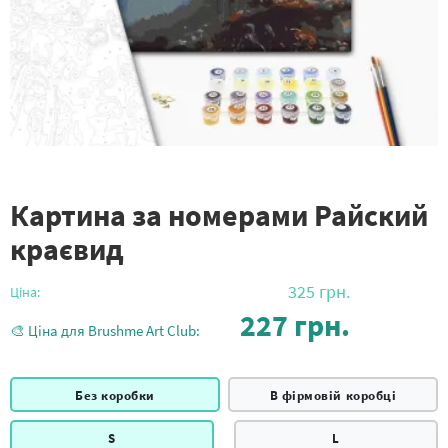
Картина за номерами Райский
краєвид
325
грн.
Ціна:
227
грн.
🎨 Ціна для Brushme Art Club:
Без коробки
В фірмовій коробці
S
L