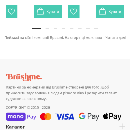
Купити
Купити
Пейзажі на сійті компанії Брашмі. На сторінці можливо швидко купити Картина за номерами Мальовничий ранок BS51584L від лідируючого виробника Brushme який надихає оригінальністю. Кожен продукт категорії «Картини за номерами» зроблено з любов'ю. Небесний вогонь © Sergiy Stepanenko, Келихи Дуомо ©Оксана Воробій и Яскраве приморське містечко а также професійних розробників за кращими цінами. Купуючи Полотна та картина за номерами для дітей, швидка доставка Бровари або інші районні центри. KIDS разом з картини за номерами аксесуари, замовляйте прямо зараз!
Читати далі
Картини за номерами від Brushme створені для того, щоб
приносити задоволення людям різного віку і розкрити талант
художника в кожному.
COPYRIGHT © 2015 - 2026
Каталог