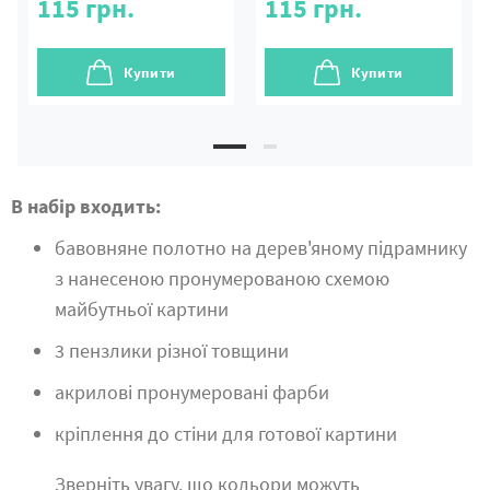
115
грн.
115
грн.
Купити
Купити
В набір входить:
бавовняне полотно на дерев'яному підрамнику
з нанесеною пронумерованою схемою
майбутньої картини
3 пензлики різної товщини
акрилові пронумеровані фарби
кріплення до стіни для готової картини
Зверніть увагу, що кольори можуть