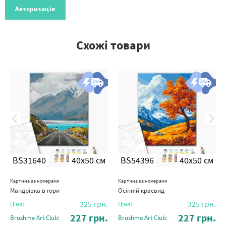
Авторизація
Схожі товари
BS31640
40x50 см
BS54396
40x50 см
Картина за номерами
Картина за номерами
Мандрівка в гори
Осінній краєвид
325
грн.
325
грн.
Ціна:
Ціна:
227
грн.
227
грн.
Brushme Art Club:
Brushme Art Club: