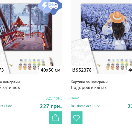
73
40x50 см
BS52378
4
за номерами
Картина за номерами
й затишок
Подорож в квітах
325
грн.
Ціна:
227
грн.
2
t Club:
Brushme Art Club: