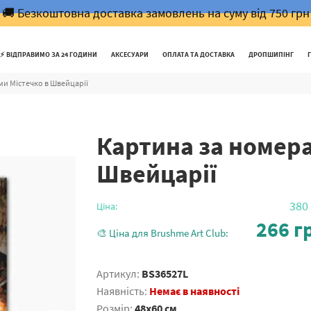
🚚 Безкоштовна доставка замовлень на суму від 750 грн
⚡️ ВІДПРАВИМО ЗА 24 ГОДИНИ
АКСЕСУАРИ
ОПЛАТА ТА ДОСТАВКА
ДРОПШИПІНГ
и Містечко в Швейцарії
Картина за номера
Швейцарії
380
Ціна:
266
гр
🎨 Ціна для Brushme Art Club:
Артикул:
BS36527L
Наявність:
Немає в наявності
Розмір:
48x60 см