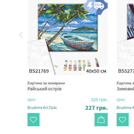
0x50 см
BS21769
40x50 см
BS527
Картина за номерами
Картина 
Райський острів
Зимови
325
грн.
325
грн.
Ціна:
Ціна:
27
грн.
227
грн.
Brushme Art Club:
Brushme Ar