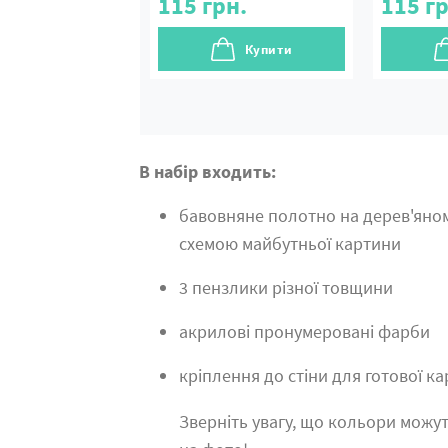
115
грн.
115
гр
Купити
В набір входить:
бавовняне полотно на дерев'яно
схемою майбутньої картини
3 пензлики різної товщини
акрилові пронумеровані фарби
кріплення до стіни для готової к
Зверніть увагу, що кольори можут