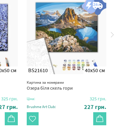
0x50 см
BS21610
40x50 см
BS515
Картина за номерами
Картина з
Озера біля скель гори
Море на
325
грн.
325
грн.
Ціна:
Ціна:
27
грн.
227
грн.
Brushme Art Club:
Brushme Ar