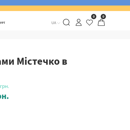
0
0
UA
ГУРТ
ми Містечко в
грн.
н.