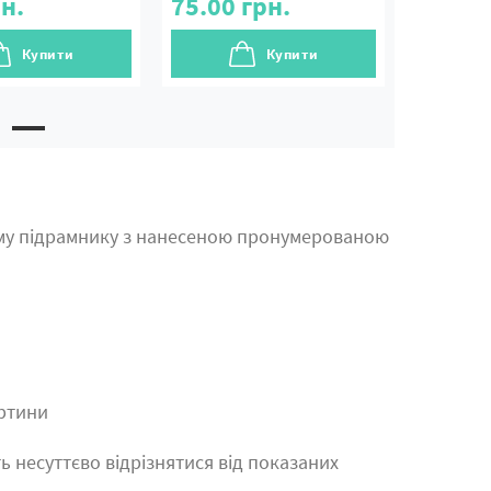
н.
75.00
грн.
Купити
Купити
му підрамнику з нанесеною пронумерованою
артини
ь несуттєво відрізнятися від показаних