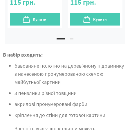
115
грн.
115
грн.
Купити
Купити
В набір входить:
бавовняне полотно на дерев'яному підрамнику
з нанесеною пронумерованою схемою
майбутньої картини
3 пензлики різної товщини
акрилові пронумеровані фарби
кріплення до стіни для готової картини
Зверніть увагу, що кольори можуть