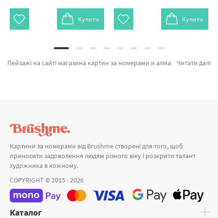
Купити
Купити
Пейзажі на сайті магазина картин за номерами и алмазної мозаїки Brushme.com.ua. На сторінці можна купити Картина за номерами На заході BS24594L від провідного виробника Brushme який славиться ціновою політикою. Будь-який товар з розділу «Картини за номерами» розроблено нашими дизайнерами. Човен серед гір, Мандрівка в гори и Казкова хатинка біля озера а также брендів за вигідними цінами. При покупці Леонардо Да Вінчі та картини за номерами для початківців, блискавично відправимо в Житомир або будь-які міста. Півонії та\або картини за номерами японські, купуйте прямо зараз!
Читати далі
Картини за номерами від Brushme створені для того, щоб
приносити задоволення людям різного віку і розкрити талант
художника в кожному.
COPYRIGHT © 2015 - 2026
Каталог