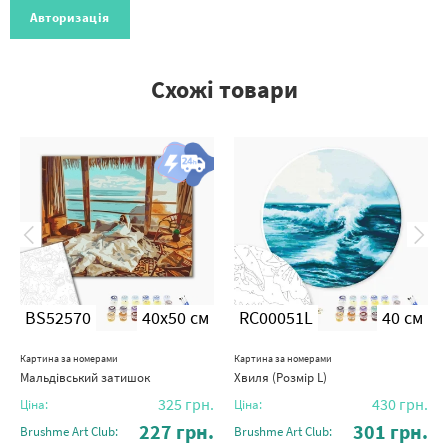
Авторизація
Схожі товари
BS52570
40x50 см
RC00051L
40 см
Картина за номерами
Картина за номерами
Мальдівський затишок
Хвиля (Розмір L)
325
грн.
430
грн.
Ціна:
Ціна:
227
грн.
301
грн.
Brushme Art Club:
Brushme Art Club: