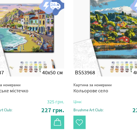
37
40x50 см
BS53968
4
за номерами
Картина за номерами
ьке містечко
Кольорове село
325
грн.
Ціна:
227
грн.
2
t Club:
Brushme Art Club: