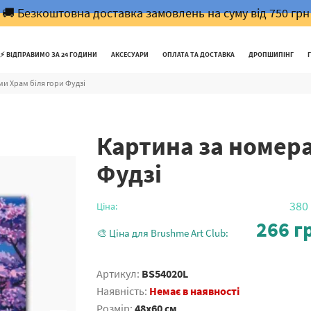
🚚 Безкоштовна доставка замовлень на суму від 750 грн
⚡️ ВІДПРАВИМО ЗА 24 ГОДИНИ
АКСЕСУАРИ
ОПЛАТА ТА ДОСТАВКА
ДРОПШИПІНГ
и Храм біля гори Фудзі
Картина за номера
Фудзі
380
Ціна:
266
гр
🎨 Ціна для Brushme Art Club:
Артикул:
BS54020L
Наявність:
Немає в наявності
Розмір:
48x60 см