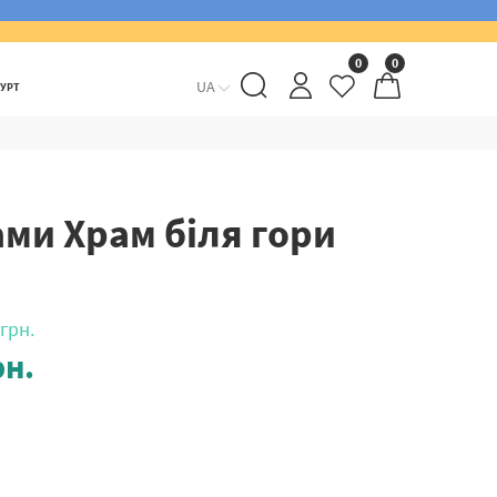
0
0
UA
ГУРТ
ми Храм біля гори
грн.
н.