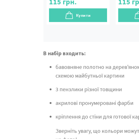
115
грн.
115
гр
Купити
В набір входить:
бавовняне полотно на дерев'яно
схемою майбутньої картини
3 пензлики різної товщини
акрилові пронумеровані фарби
кріплення до стіни для готової к
Зверніть увагу, що кольори можут