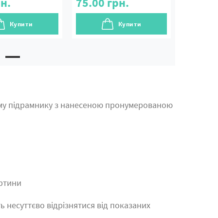
н.
75.00
грн.
Купити
Купити
му підрамнику з нанесеною пронумерованою
артини
ь несуттєво відрізнятися від показаних