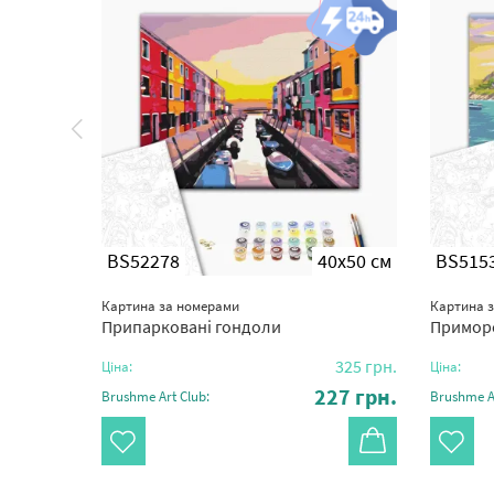
0x50 см
BS52278
40x50 см
BS515
Картина за номерами
Картина 
Припарковані гондоли
Приморс
325
грн.
325
грн.
Ціна:
Ціна:
27
грн.
227
грн.
Brushme Art Club:
Brushme Ar