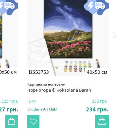
0x50 см
BS53753
40x50 см
BS361
Картина за номерами
Картина з
Чорногора © Roksolana Baran
Маяк в с
325
грн.
335
грн.
Ціна:
Ціна:
27
грн.
234
грн.
Brushme Art Club:
Brushme Ar