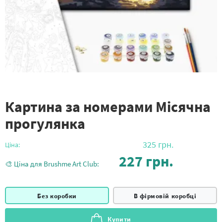
Картина за номерами Місячна
прогулянка
325
грн.
Ціна:
227
грн.
🎨 Ціна для Brushme Art Club:
Без коробки
В фірмовій коробці
Купити