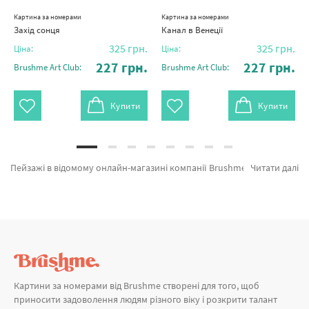
Картина за номерами
Картина за номерами
Захід сонця
Канал в Венеції
325
грн.
325
грн.
Ціна:
Ціна:
227
грн.
227
грн.
Brushme Art Club:
Brushme Art Club:
Купити
Купити
Пейзажі в відомому онлайн-магазині компанії Brushme.com.ua. В даному місці можливо швидко купити Картина за номерами Місячна прогулянка BS51420 від лідируючого виробника Brushme який славиться авторським підходом. Весь асортимент категорії «Картини за номерами» надихне знайти у собі справжнього художника. Захід біля водопаду, Містечко під Альпами и Улюблений прованс а также великий вибір позицій за привабливою ціною. При замовленні Знаменитості разом з картина за номерами мозаїка блискавично доставимо в Бровари або іншу область. Слон та картини за номерами міські, купуйте прямо зараз!
Читати далі
Картини за номерами від Brushme створені для того, щоб
приносити задоволення людям різного віку і розкрити талант