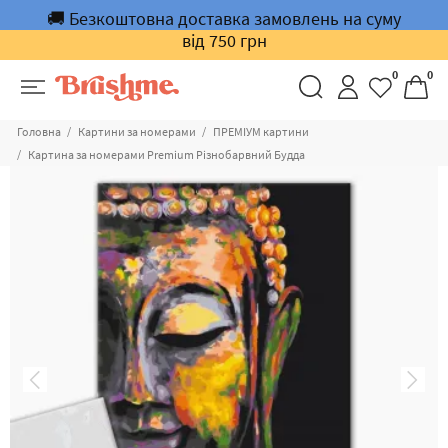
🚚 Безкоштовна доставка замовлень на суму
від 750 грн
0
0
Головна
Картини за номерами
ПРЕМІУМ картини
Картина за номерами Premium Різнобарвний Будда