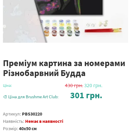
Преміум картина за номерами
Різнобарвний Будда
430
грн.
320
грн.
Ціна:
301
грн.
🎨 Ціна для Brushme Art Club:
Артикул:
PBS30220
Наявність:
Немає в наявності
Розмір:
40x50 см