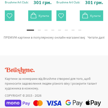
301
грн.
301
грн.
Brushme Art Club:
Brushme Art Club:
Купити
Купити
ПРЕМІУМ картини в популярному онлайн-магазині виробника картин за номерами Brushme.com.ua. В даному місці можна купити Преміум картина за номерами Різнобарвний Будда PBS30220 від кращого бренду Brushme який підкуповує своїми рішеннями. Кожен продукт розділу «Картини за номерами» надихне знайти у собі справжнього художника. Жінка в барвах, Тигр з золотом и Квітуча леді а также великий вибір найменувань за привабливими цінами. Оформлюючи замовлення Набережні та узбережжя та картина за номерами котики термінова доставка Чернівці або інші області. Жираф та картини за номерами люди, купуйте прямо зараз!
Читати далі
Картини за номерами від Brushme створені для того, щоб
приносити задоволення людям різного віку і розкрити талант
художника в кожному.
COPYRIGHT © 2015 - 2026