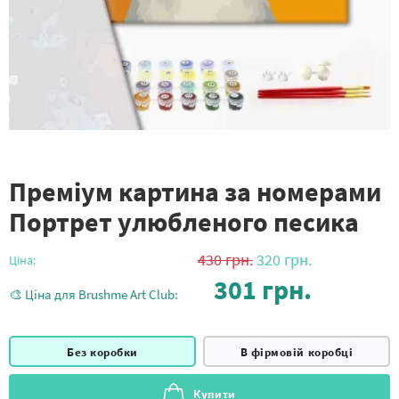
Преміум картина за номерами
Портрет улюбленого песика
430
грн.
320
грн.
Ціна:
301
грн.
🎨 Ціна для Brushme Art Club:
Без коробки
В фірмовій коробці
Купити