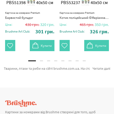
PBS51398
40x50 см
PBS53237
40x50 см
Картина за номерами Premium
Картина за номерами Premium
Барвистий бульдог
Котик поліцейський ©Маріанна Пащук
430
грн.
320
грн.
465
грн.
350
грн.
Ціна:
Ціна:
301
грн.
326
грн.
Brushme Art Club:
Brushme Art Club:
Купити
Купити
Тварини, птахи та риби на сійті brushme.com.ua. На сторінці є можливість замовити Картина за номерами Портрет улюбленого песика PBS52379 від бренду з світовим іменем Brushme який славиться продуманістю. Кожен продукт категорії «Картини за номерами» має попит у художників. Лебеді в коханні, Вовча пара и Собачка хаскі а также великий вибір найменувань за кращими цінами. Купуючи Багетні рамки або картини за номерами розпродаж, термінове відправлення в Дніпро або будь-які міста. Кішки та\або картини за номерами океан, придбайте прямо зараз!
Читати далі
Картини за номерами від Brushme створені для того, щоб