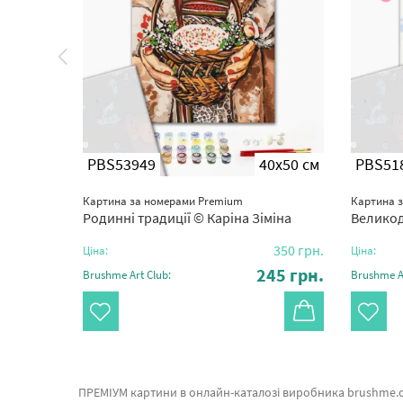
0x50 см
PBS53949
40x50 см
PBS51
Картина за номерами Premium
Картина 
Родинні традиції © Каріна Зіміна
Великод
.
320
грн.
350
грн.
Ціна:
Ціна:
01
грн.
245
грн.
Brushme Art Club:
Brushme Ar
ПРЕМІУМ картини в онлайн-каталозі виробника brushme.com.ua. В даному місці дуже легко обрати Преміум картина за номерами Кокосова насолода від признаного бренду Brushme який слави