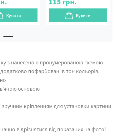
н.
115
грн.
Купити
Купити
ику з нанесеною пронумерованою схемою
 додатково пофарбовані в тон кольорів,
тно
ев'яною основою
зі зручним кріпленням для установки картини
начно відрізнятися від показаних на фото!