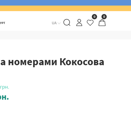
0
0
UA
ГУРТ
за номерами Кокосова
грн.
н.