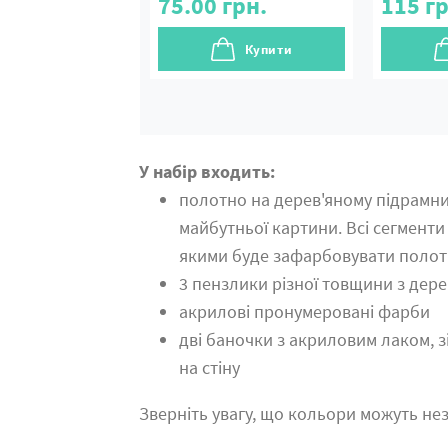
75.00
грн.
115
гр
Купити
У набір входить:
полотно на дерев'яному підрамн
майбутньої картини. Всі сегменти
якими буде зафарбовувати поло
3 пензлики різної товщини з дер
акрилові пронумеровані фарби
дві баночки з акриловим лаком, 
на стіну
Зверніть увагу, що кольори можуть нез