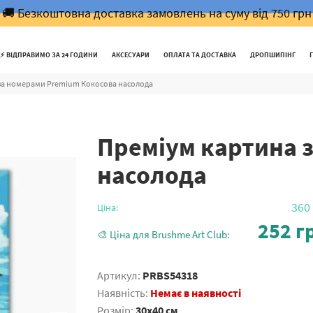
🚚 Безкоштовна доставка замовлень на суму від 750 грн
⚡️ ВІДПРАВИМО ЗА 24 ГОДИНИ
АКСЕСУАРИ
ОПЛАТА ТА ДОСТАВКА
ДРОПШИПІНГ
за номерами Premium Кокосова насолода
Преміум картина 
насолода
360
Ціна:
252
гр
🎨 Ціна для Brushme Art Club:
Артикул:
PRBS54318
Наявність:
Немає в наявності
Розмір:
30x40 см