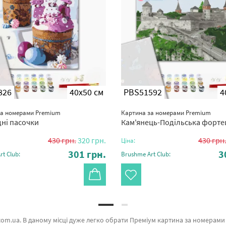
826
40x50 см
PBS51592
4
за номерами Premium
Картина за номерами Premium
ні пасочки
Кам'янець-Подільська форте
430
грн.
320
грн.
430
грн
Ціна:
301
грн.
3
t Club:
Brushme Art Club:
ться ціновою політикою. Кожен продукт лінійки «Картини за номерами» має попит у художників. Букет з доставкою, Сніданок в Мілані и Райдужні троянди а также великий вибір найменувань за цікавими цінами. При замовленні Полотн