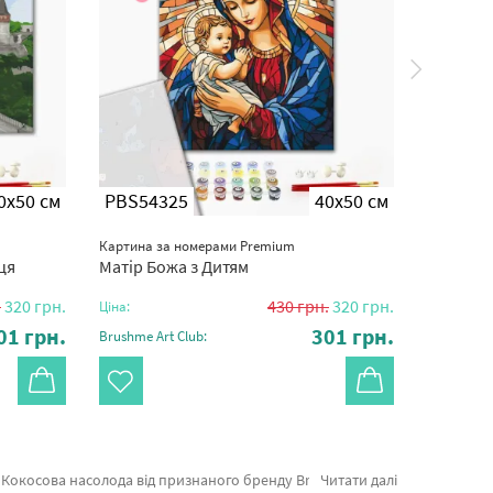
0x50 см
PBS54325
40x50 см
PBS53
Картина за номерами Premium
Картина з
ця
Матір Божа з Дитям
Мова тіл
.
320
грн.
430
грн.
320
грн.
Ціна:
Ціна:
01
грн.
301
грн.
Brushme Art Club:
Brushme Ar
а та картини за номерами собаки, оперативна доставка Дніпродзержинськ або іншу область. MOZGI Entertainment або картини за номерами міста, оформляйте замовлення прямо зараз!
Читати далі