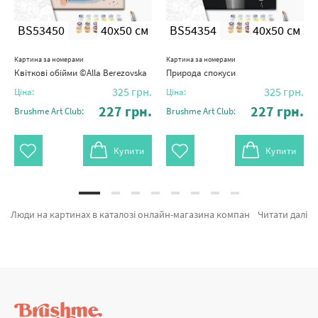
BS53450
40x50 см
BS54354
40x50 см
Картина за номерами
Картина за номерами
Квіткові обійми ©Alla Berezovska
Природа спокуси
325
грн.
325
грн.
Ціна:
Ціна:
227
грн.
227
грн.
Brushme Art Club:
Brushme Art Club:
Купити
Купити
Люди на картинах в каталозі онлайн-магазина компанії Brushme. В даному місці можна обрати Картина за номерами Момент закоханих BS53881 від признаного бренду Brushme який надихає якістю. Будь-який товар з розділу «Картини за номерами» з гарантією та пройшов ретельний відбір фахівців компанії. Прогулянка в Мілані ©Оксана Воробій, Мандрівниця в Дубаї и Чарівна сопілка © Oleg Loburak а также хороший вибір найменувань за цікавими цінами. Купуючи Леонардо Да Вінчі або картина за номерами з фарбами, швидко доставимо в Суми або невелике місто. Бестселери та\або картини за номерами для малюків придбайте прямо зараз!
Читати далі