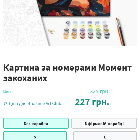
Картина за номерами Момент
закоханих
325
грн.
Ціна:
227
грн.
🎨 Ціна для Brushme Art Club:
Без коробки
В фірмовій коробці
S
L