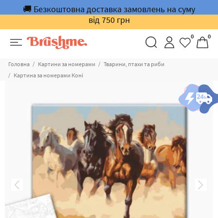
🚚 Безкоштовна доставка замовлень на суму
від 750 грн
0
0
Головна
Картини за номерами
Тварини, птахи та риби
Картина за номерами Коні