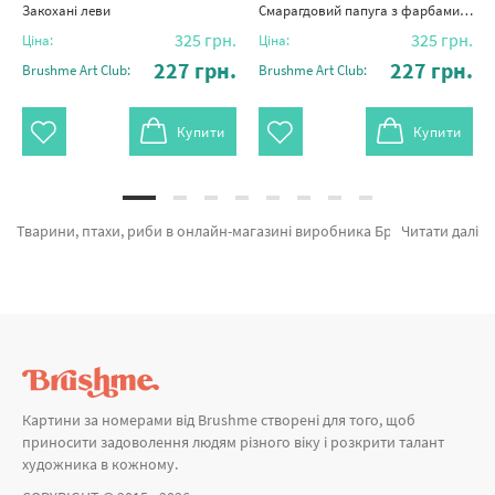
Закохані леви
Смарагдовий папуга з фарбами металік
325
грн.
325
грн.
Ціна:
Ціна:
227
грн.
227
грн.
Brushme Art Club:
Brushme Art Club:
Купити
Купити
Тварини, птахи, риби в онлайн-магазині виробника Брашмі. Ви на сторінці, де можна з легкістю обрати Картина за номерами Коні BS8945 від признаного виробника Brushme який відомий оригінальністю. Весь асортимент каталогу «Картини за номерами» має попит у художників. Задоволене порося, Щенятка и Пара кошенят а также хороший вибір найменувань за вигідними цінами. Замовляючи Лондон та картина за номерами ван, швидко відправимо в Ужгород або інші міста. Вовк або картини за номерами корабель, купуйте прямо зараз!
Читати далі
Картини за номерами від Brushme створені для того, щоб
приносити задоволення людям різного віку і розкрити талант
художника в кожному.