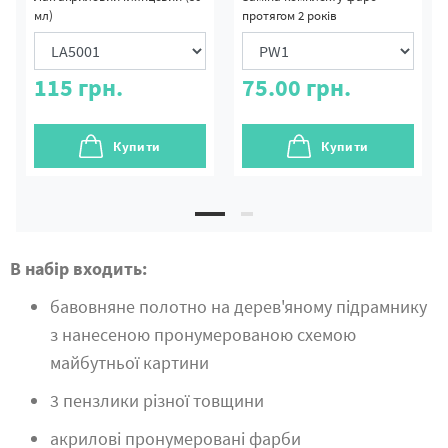
мл)
протягом 2 років
115
грн.
75.00
грн.
Купити
Купити
В набір входить:
бавовняне полотно на дерев'яному підрамнику
з нанесеною пронумерованою схемою
майбутньої картини
3 пензлики різної товщини
акрилові пронумеровані фарби