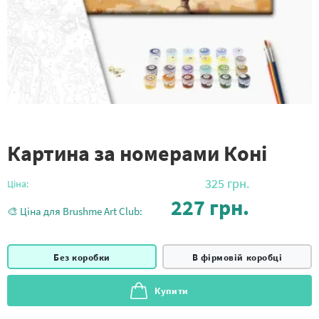
Картина за номерами Коні
325
грн.
Ціна:
227
грн.
🎨 Ціна для Brushme Art Club:
Без коробки
В фірмовій коробці
Купити