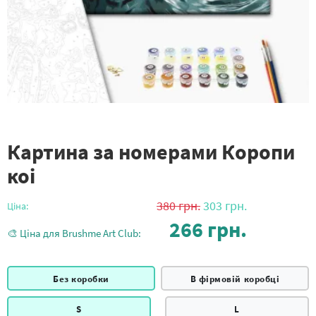
Картина за номерами Коропи
коі
380
грн.
303
грн.
Ціна:
266
грн.
🎨 Ціна для Brushme Art Club:
Без коробки
В фірмовій коробці
S
L