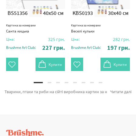
BS51356
40x50 см
KBS0193
30x40 см
Картина за номерами
Картина за номерами
Санта кицька
Веселі кульки
325
грн.
282
грн.
Ціна:
Ціна:
227
грн.
197
грн.
Brushme Art Club:
Brushme Art Club:
Купити
Купити
Тварини, птахи та риби на сійті виробника картин за номерами Brushme.com.ua. На сторінці є можливість підібрати Картина за номерами Коропи коі BS54000 від кращого бренду Brushme який відомий своїми рішеннями. Кожен продукт розділу «Картини за номерами» зроблено з любов'ю. Серфер Лео, Вовчий профіль и Котик ЗСУ© Маріанна Пащук а также брендів за прийнятними цінами. Замовляючи Мама з дитиною разом з картина за номерами пальма, оперативна доставка Сєвєродонецьк або іншу область. Маки та\або картини за номерами, купуйте прямо зараз!
Читати далі