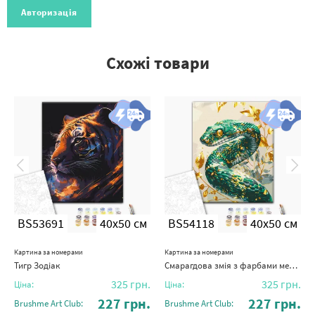
Авторизація
Схожі товари
BS53691
40x50 см
BS54118
40x50 см
Картина за номерами
Картина за номерами
Тигр Зодіак
Смарагдова змія з фарбами металік
325
грн.
325
грн.
Ціна:
Ціна:
227
грн.
227
грн.
Brushme Art Club:
Brushme Art Club: