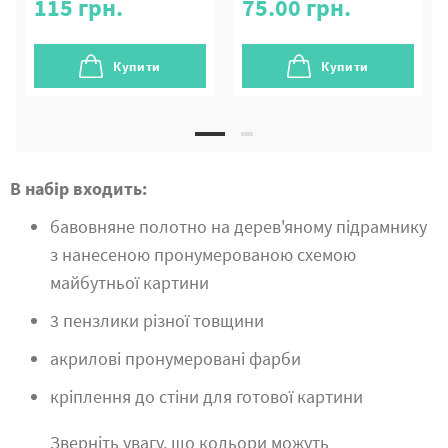
115
грн.
75.00
грн.
Купити
Купити
В набір входить:
бавовняне полотно на дерев'яному підрамнику
з нанесеною пронумерованою схемою
майбутньої картини
3 пензлики різної товщини
акрилові пронумеровані фарби
кріплення до стіни для готової картини
Зверніть увагу, що кольори можуть