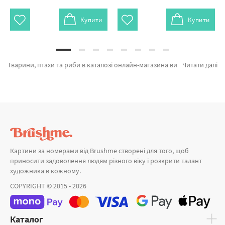
Купити
Купити
Тварини, птахи та риби в каталозі онлайн-магазина виробника Брашмі. У нас можна з легкістю обрати Картина за номерами Пара кошенят RBS3251 від лідируючого виробника Brushme який дивує дизайном. Весь асортимент лінійки «Картини за номерами» підтверджений довірою покупців та спеціалістів. Тюленятко Ведделла © Сергій Глотов, Великодні друзі и Кошеня з метеликом а также великий вибір продукції за цікавими цінами. При замовленні Стамбул та картина за номерами птиці, термінове відправлення в Одесу або невелике місто України. Квіти та картини за номерами відомі, оформляйте замовлення прямо зараз!
Читати далі
Картини за номерами від Brushme створені для того, щоб
приносити задоволення людям різного віку і розкрити талант
художника в кожному.
COPYRIGHT © 2015 - 2026
Каталог