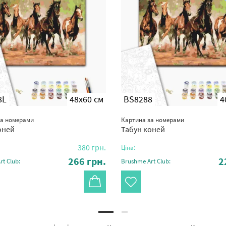
8L
48x60 см
BS8288
4
за номерами
Картина за номерами
оней
Табун коней
380
грн.
Ціна:
266
грн.
2
t Club:
Brushme Art Club: