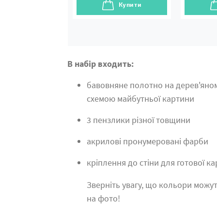
Купити
В набір входить:
бавовняне полотно на дерев'яно
схемою майбутньої картини
3 пензлики різної товщини
акрилові пронумеровані фарби
кріплення до стіни для готової к
Зверніть увагу, що кольори можут
на фото!