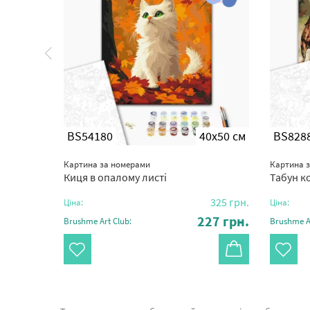
0x40 см
BS54180
40x50 см
BS828
Картина за номерами
Картина 
Киця в опалому листі
Табун к
282
грн.
325
грн.
Ціна:
Ціна:
97
грн.
227
грн.
Brushme Art Club:
Brushme Ar