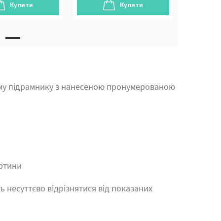
Купити
Купити
му підрамнику з нанесеною пронумерованою
артини
ь несуттєво відрізнятися від показаних