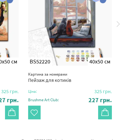
0x50 см
BS52220
40x50 см
BS539
Картина за номерами
Картина з
Пейзаж для котиків
Райдужн
325
грн.
325
грн.
Ціна:
Ціна:
27
грн.
227
грн.
Brushme Art Club:
Brushme Ar