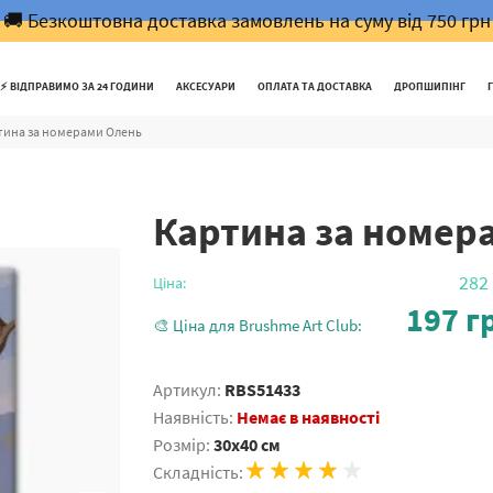
🚚 Безкоштовна доставка замовлень на суму від 750 грн
⚡️ ВІДПРАВИМО ЗА 24 ГОДИНИ
АКСЕСУАРИ
ОПЛАТА ТА ДОСТАВКА
ДРОПШИПІНГ
тина за номерами Олень
Картина за номер
282
Ціна:
197
гр
🎨 Ціна для Brushme Art Club:
Артикул:
RBS51433
Наявність:
Немає в наявності
Розмір:
30x40 см
Складність: