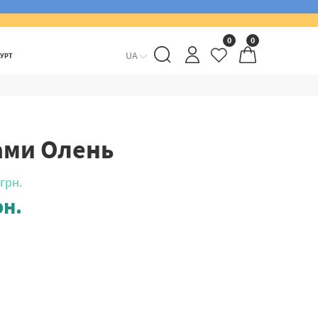
0
0
UA
ГУРТ
ами Олень
грн.
н.