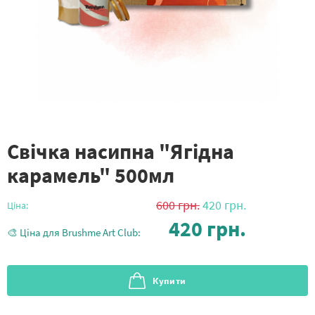
Свічка насипна "Ягідна
карамель" 500мл
600
грн.
420
грн.
Ціна:
420
грн.
🎨 Ціна для Brushme Art Club:
Купити