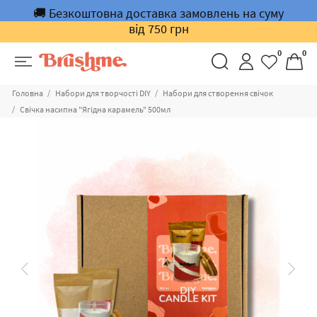
🚚 Безкоштовна доставка замовлень на суму
від 750 грн
0
0
Головна
Набори для творчості DIY
Набори для створення свічок
Свічка насипна "Ягідна карамель" 500мл