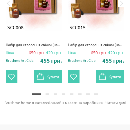
SCC008
SCC015
Набір для створення свічки (наливна), 250мл "Бавовняна пудра"
Набір для створення свічки (наливна), 250мл "Бузковий бриз"
650
грн.
420
грн.
650
грн.
420
грн.
Ціна:
Ціна:
455
грн.
455
грн.
Brushme Art Club:
Brushme Art Club:
Купити
Купити
Brushme home в каталозі онлайн-магазина виробника картин за номерами brushme.com.ua. Тут можна з легкістю обрати Свічка насипна "Ягідна карамель" 500мл SC012 від виробника с світовим іменем Brushme який порадує якістю. Кожен продукт каталогу «Головна» надихне знайти у собі справжнього художника. Свічка насипна "Грейпфрутовий світанок" 250мл, Аромадифузор "Тропічний коктейль" 50 мл и Аромадифузор "Манговий шовк" 100 мл а также фірмових постачальників за привабливими цінами. Придбавши Прага та картина за номерами новий, блискавично доставимо в Житомир або будь-яку область України. Голуб або картини за номерами одеса, купуйте прямо зараз!
Читати далі