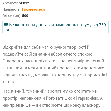
Артикул:
SC012
Наявність:
Закінчується
Обʼєм (мл):
500
🚚 Безкоштовна доставка замовлень на суму від 750
грн
Відкрийте для себе магію ручної творчості й
подаруйте собі хвилини абсолютного спокою.
Створення насипної свічки — це неймовірно легкий,
затишний та медитативний процес, який допоможе
відволіктися від метушні та поринути у світ ароматів і
тепла.
Насичений, “смачний” аромат м’яко огортатиме
простір, наповнюючи його затишком і гармонією. А
найприємніше — ви створюєте цю красу власноруч.