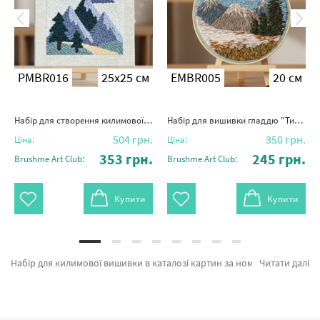
PMBR016
25x25 см
EMBR005
20 см
Набір для створення килимової вишивки "Твоя вершина"
Набір для вишивки гладдю "Тиша високих гір"
504
грн.
350
грн.
Ціна:
Ціна:
353
грн.
245
грн.
Brushme Art Club:
Brushme Art Club:
Купити
Купити
Набір для килимової вишивки в каталозі картин за номерами и алмазної мозаїки Brushme.com.ua. На сторінці можна з легкістю обрати Набір для створення килимової вишивки "Під світлом місяця" від бренду з світовим іменем Brushme який дивує своїми рішеннями. Кожен продукт розділу «Набори для творчості DIY» підтверджений довірою покупців та спеціалістів. Набір для створення килимової вишивки "М'яка колючка", Набір для створення килимової вишивки "Повернення додому" и Набір для створення килимової вишивки "Любов у стібках" а также хороший вибір позицій за привабливими цінами. Замовляючи Машини та картина за номерами ван, миттєво привеземо в Дніпродзержинськ або інші міста України . Собаки або картини за номерами дівчинка, оформляйте замовлення прямо зараз!
Читати далі