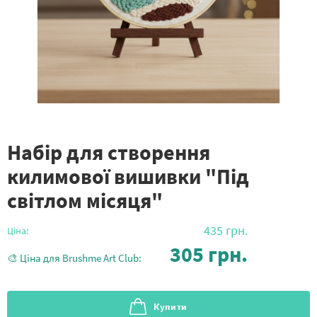
Набір для створення
килимової вишивки "Під
світлом місяця"
435
грн.
Ціна:
305
грн.
🎨 Ціна для Brushme Art Club:
Купити