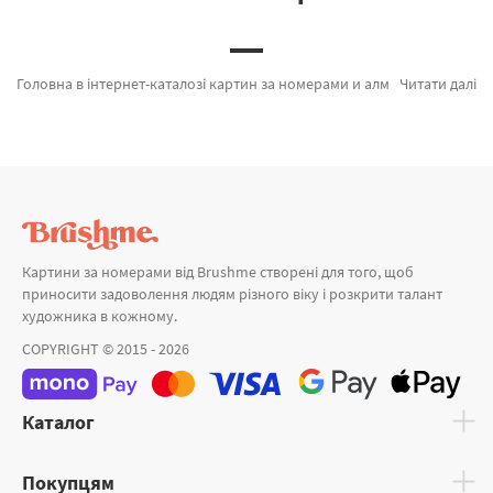
Головна в інтернет-каталозі картин за номерами и алмазної мозаїки Brushme.com.ua. У нас є можливість легко купити Картина за номерами Запуск куль BS29713MG від признаного бренду Brushme який підкуповує дизайном. Весь асортимент каталогу «» сертифікований та підтверджений досвідом клієнтів. Танець пристрасті, Для чашки спокою ©Halyna Vitiuk и Вечірній Лондон а также широкий вибір найменувань за цікавими цінами. При покупці Алмазна мозаїка 40х50 та картина за номерами кінь, миттєво привеземо в Лисичанськ або інші міста. Розпродаж картин та картини за номерами натюрморти, купуйте прямо зараз!
Читати далі
Картини за номерами від Brushme створені для того, щоб
приносити задоволення людям різного віку і розкрити талант
художника в кожному.
COPYRIGHT © 2015 - 2026
Каталог
Покупцям