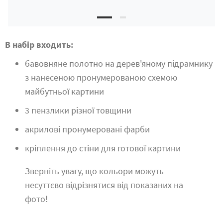
В набір входить:
бавовняне полотно на дерев'яному підрамнику
з нанесеною пронумерованою схемою
майбутньої картини
3 пензлики різної товщини
акрилові пронумеровані фарби
кріплення до стіни для готової картини
Зверніть увагу, що кольори можуть
несуттєво відрізнятися від показаних на
фото!