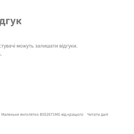
дгук
тувачі можуть залишати відгуки.
.
 Лавандове поле або картина за номерами лавандові, миттєво відправимо в Запоріжжя або інші міста України . Ведмідь або картини за номерами міські, замовляйте прямо зараз!
Читати далі