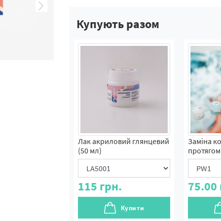
Купують разом
Лак акриловий глянцевий
Заміна к
(50 мл)
протягом 
115
грн.
75.00
Купити