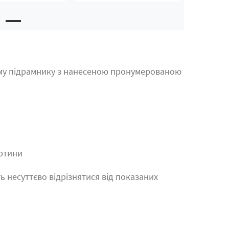
му підрамнику з нанесеною пронумерованою
артини
ь несуттєво відрізнятися від показаних