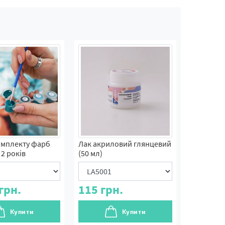
омплекту фарб
Лак акриловий глянцевий
2 років
(50 мл)
грн.
115
грн.
Купити
Купити