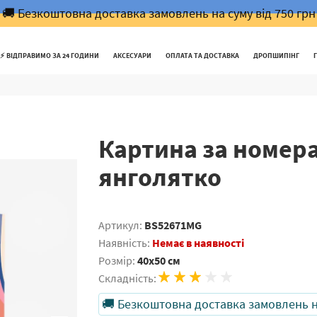
🚚 Безкоштовна доставка замовлень на суму від 750 грн
⚡️ ВІДПРАВИМО ЗА 24 ГОДИНИ
АКСЕСУАРИ
ОПЛАТА ТА ДОСТАВКА
ДРОПШИПІНГ
Картина за номер
янголятко
Артикул:
BS52671MG
Наявність:
Немає в наявності
Розмір:
40x50 см
Складність:
🚚 Безкоштовна доставка замовлень на