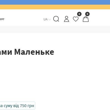
0
0
UA
ГУРТ
ами Маленьке
 суму від 750 грн