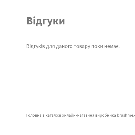
Відгуки
Відгуків для даного товару поки немає.
Головна в каталозі онлайн-магазина виробника brushme.com.ua. На сторінці є можливість швидко замовити Картина за номерами Маленьке янголятко BS52671MG від кращого виробника Brus