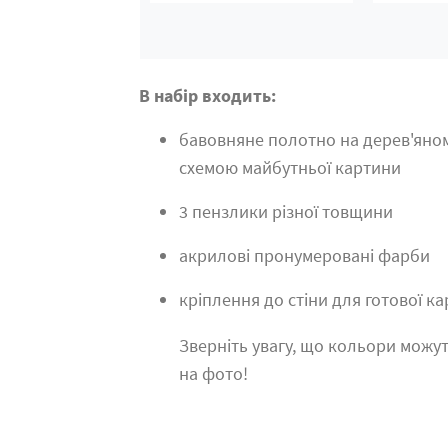
В набір входить:
бавовняне полотно на дерев'яно
схемою майбутньої картини
3 пензлики різної товщини
акрилові пронумеровані фарби
кріплення до стіни для готової к
Зверніть увагу, що кольори можут
на фото!