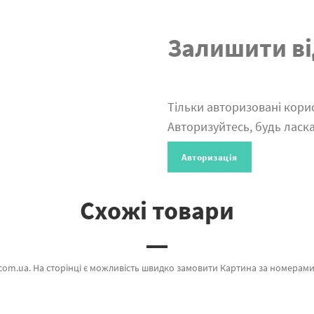
Залишити ві
Тільки авторизовані корис
Авторизуйтесь, будь ласка
Авторизація
Схожі товари
hme який дивує якістю. Будь-який товар з категорії «» сертифікований та підтверджений досвідом клієнтів. Різнокольорові папуги, Традиційна Японія и Друзі-шедеври а также хороший вибір найменувань за кращою ціною. Купуючи