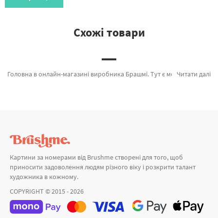
Схожі товари
Головна в онлайн-магазині виробника Брашмі. Тут є можливість обрати Картина за номерами Зоряна ніч PGX4756MG від лідируючого виробника Brushme який порадує оригінальністю. Весь асортимент розділу «» зроблено з любов'ю. Італія в об’єктиві, Колізей на світанку и Кролик в мозаїці а также широкий вибір позицій за цікавими цінами. Замовляючи Венеція разом з картини за номерами краєвид, блискавично доставимо в Бердянськ або інші районні центри. Сакура та\або картина за номерами лаванда, замовляйте прямо зараз!
Читати далі
Картини за номерами від Brushme створені для того, щоб
приносити задоволення людям різного віку і розкрити талант
художника в кожному.
COPYRIGHT © 2015 - 2026