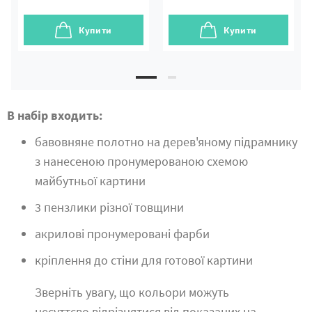
Купити
Купити
В набір входить:
бавовняне полотно на дерев'яному підрамнику
з нанесеною пронумерованою схемою
майбутньої картини
3 пензлики різної товщини
акрилові пронумеровані фарби
кріплення до стіни для готової картини
Зверніть увагу, що кольори можуть
несуттєво відрізнятися від показаних на