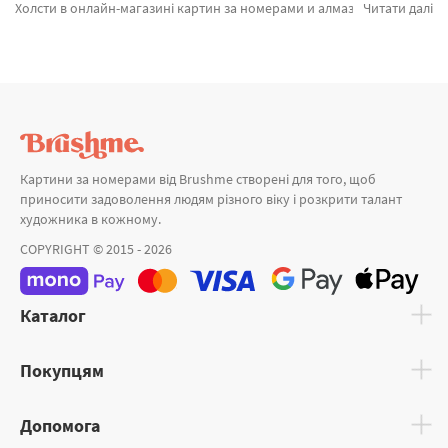
Холсти в онлайн-магазині картин за номерами и алмазної мозаїки Brushme. Тут можна обрати Полотно 140х140 HL21 від виробника с світовим іменем Brushme який надихає своїми рішеннями. Весь асортимент лінійки «Аксесуари» підтверджений довірою покупців та спеціалістів. Полотно 25х30, Полотно 100х120 и Полотно 70х90 а также хороший вибір найменувань за привабливою ціною. Оформлюючи замовлення Прага разом з картина за номерами дитині миттєво відправимо в Мелітополь або будь-яку область. Тюльпани разом з картини за номерами міськими, замовляйте прямо зараз!
Читати далі
Картини за номерами від Brushme створені для того, щоб
приносити задоволення людям різного віку і розкрити талант
художника в кожному.
COPYRIGHT © 2015 - 2026
Каталог
Покупцям
Допомога