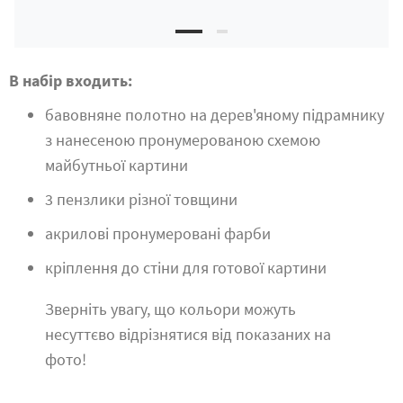
В набір входить:
бавовняне полотно на дерев'яному підрамнику
з нанесеною пронумерованою схемою
майбутньої картини
3 пензлики різної товщини
акрилові пронумеровані фарби
кріплення до стіни для готової картини
Зверніть увагу, що кольори можуть
несуттєво відрізнятися від показаних на
фото!