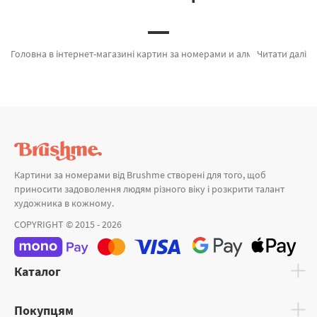
Головна в інтернет-магазині картин за номерами и алмазної мозаїки Brushme. Ви на сторінці, де можна підібрати Картина за номерами Скована краса від провідного виробника Brushme який порадує своїми рішеннями. Весь асортимент розділу «» сертифікований, з гарантією та підтверджений довірою покупців. Літня серенада, Кольоровий тирг и Статуя Свободи а также широкий вибір найменувань за суперцінами. Замовляючи Леонардо Да Вінчі та картина за номерами стамбул швидко доставимо в Чернівці або невелике місто України. Поп - арт та картини за номерами легкі, придбайте прямо зараз!
Читати далі
Картини за номерами від Brushme створені для того, щоб
приносити задоволення людям різного віку і розкрити талант
художника в кожному.
COPYRIGHT © 2015 - 2026
Каталог
Покупцям