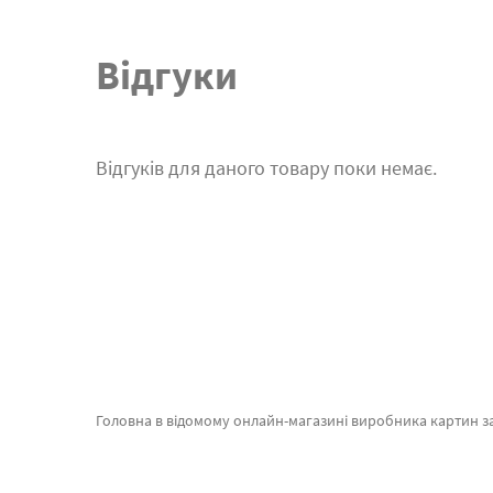
Відгуки
Відгуків для даного товару поки немає.
Головна в відомому онлайн-магазині виробника картин за номерами brushme.com.ua. Ви на сторінці, де можна підібрати Картина за номерами Весняний Будапешт від відомо