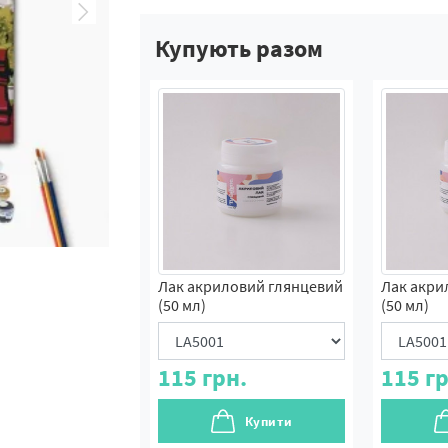
Купують разом
Лак акриловий глянцевий
Лак акри
(50 мл)
(50 мл)
115
грн.
115
гр
Купити