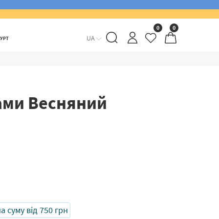
0
0
UA
ГУРТ
ами Весняний
 суму від 750 грн