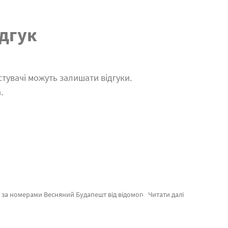
дгук
тувачі можуть залишати відгуки.
.
и цінами. При покупці Лондон або картина за номерами кіт швидка відправка Полтаву або інші міста. Півонії або картини за номерами одеса, купуйте прямо зараз!
Читати далі