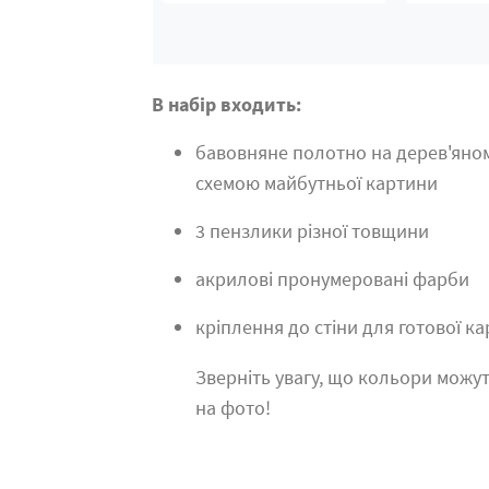
В набір входить:
бавовняне полотно на дерев'яно
схемою майбутньої картини
3 пензлики різної товщини
акрилові пронумеровані фарби
кріплення до стіни для готової к
Зверніть увагу, що кольори можут
на фото!