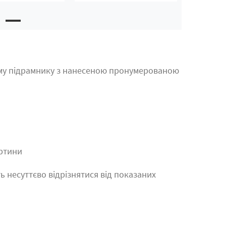
му підрамнику з нанесеною пронумерованою
артини
ь несуттєво відрізнятися від показаних