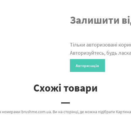
Залишити ві
Тільки авторизовані корис
Авторизуйтесь, будь ласка
Авторизація
Схожі товари
го бренду Brushme який надихає оригінальністю. Будь-який товар з розділу «» підтверджений довірою покупців та спеціалістів. Юрський період, Тіні спокуси и Маріо а также хороший вибір продукції за вигідним