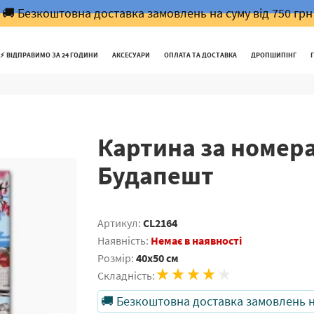
🚚 Безкоштовна доставка замовлень на суму від 750 грн
⚡️ ВІДПРАВИМО ЗА 24 ГОДИНИ
АКСЕСУАРИ
ОПЛАТА ТА ДОСТАВКА
ДРОПШИПІНГ
Картина за номер
Будапешт
Артикул:
CL2164
Наявність:
Немає в наявності
Розмір:
40x50 см
Складність:
🚚 Безкоштовна доставка замовлень на