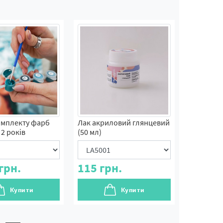
омплекту фарб
Лак акриловий глянцевий
2 років
(50 мл)
грн.
115
грн.
Купити
Купити