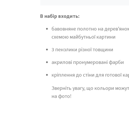
В набір входить:
бавовняне полотно на дерев'яно
схемою майбутньої картини
3 пензлики різної товщини
акрилові пронумеровані фарби
кріплення до стіни для готової к
Зверніть увагу, що кольори можут
на фото!