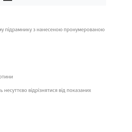
му підрамнику з нанесеною пронумерованою
артини
ь несуттєво відрізнятися від показаних