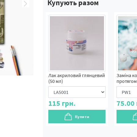
Купують разом
Лак акриловий глянцевий
Заміна к
(50 мл)
протягом 
115
грн.
75.00
Купити