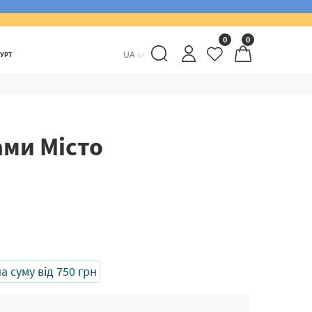
0
0
UA
ГУРТ
ами Місто
 суму від 750 грн