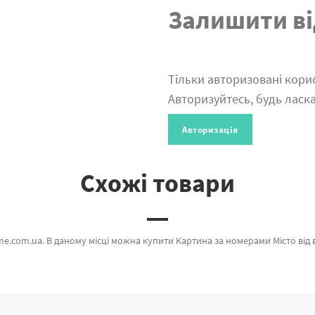
Залишити ві
Тільки авторизовані корис
Авторизуйтесь, будь ласка
Авторизація
Схожі товари
shme який вражає якістю. Кожен продукт лінійки «» допоможе захоплююче провести час. Білі маки, М'яч и Рожевий фламінго а также великий вибір найменувань за кращими цінами. Придбавши Пальми 