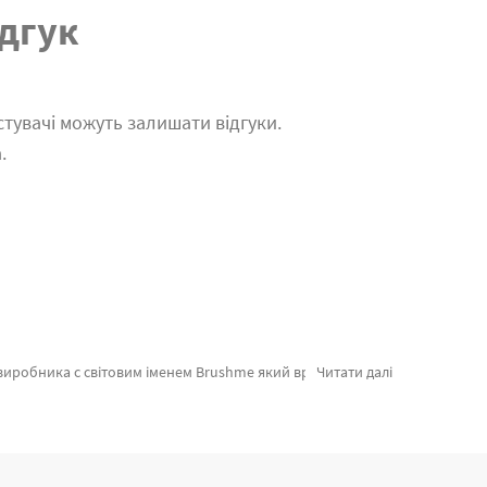
дгук
тувачі можуть залишати відгуки.
.
або картини за номерами машини, миттєво відправимо в Олександрію або інші області. Собаки або картини за номерами з вовками, замовляйте прямо зараз!
Читати далі