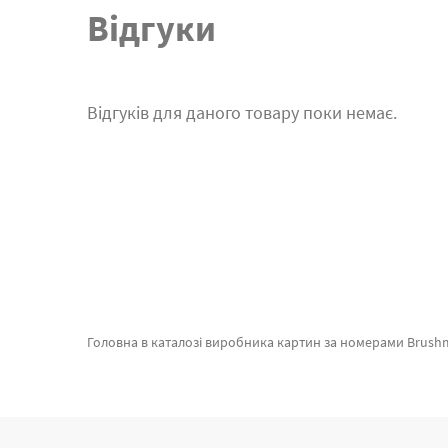
Відгуки
Відгуків для даного товару поки немає.
Головна в каталозі виробника картин за номерами Brushme.com.ua. В даному місці можна купити Картина за номерами Місто від виробника с світовим іменем Bru