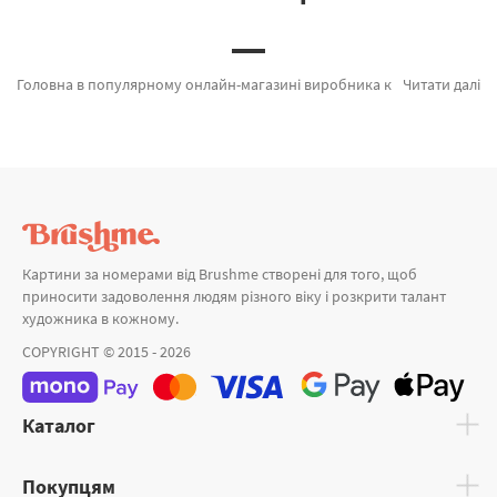
Головна в популярному онлайн-магазині виробника картин за номерами brushme.com.ua. В даному місці є можливість підібрати Картина за номерами Внутрішній демон від кращого виробника Brushme який порадує унікальністю. Весь асортимент лінійки «» ідеально підходить для подарунка. Вулиця квітів, Золото півоній и Ангельський сад а также великий вибір продукції за хорошими цінами. При покупці Алмазні картини або картина за номерами кошенята, швидка доставка Нікополь або інші міста. Дракон разом з картини за номерами алмазами оформляйте замовлення прямо зараз!
Читати далі
Картини за номерами від Brushme створені для того, щоб
приносити задоволення людям різного віку і розкрити талант
художника в кожному.
COPYRIGHT © 2015 - 2026
Каталог
Покупцям