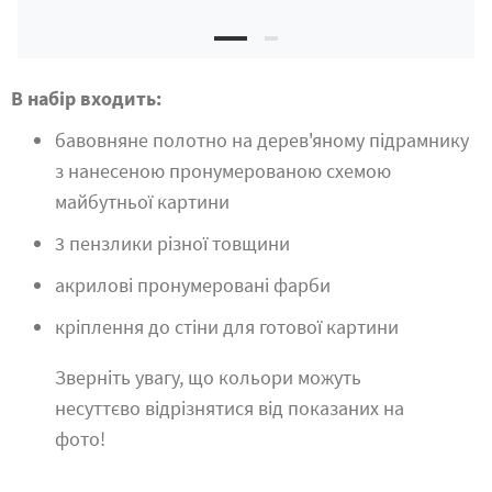
В набір входить:
бавовняне полотно на дерев'яному підрамнику
з нанесеною пронумерованою схемою
майбутньої картини
3 пензлики різної товщини
акрилові пронумеровані фарби
кріплення до стіни для готової картини
Зверніть увагу, що кольори можуть
несуттєво відрізнятися від показаних на
фото!