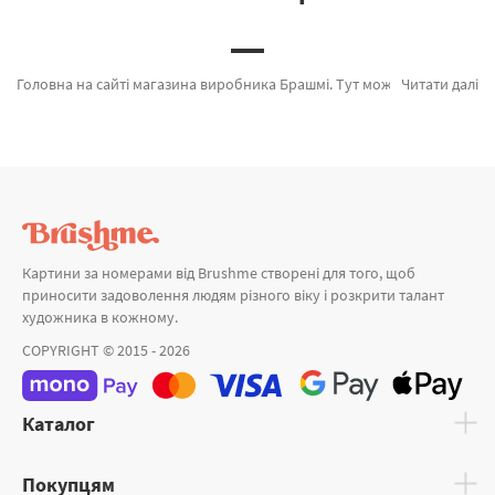
Головна на сайті магазина виробника Брашмі. Тут можна підібрати Картина за номерами Лондон у тумані від кращого виробника Brushme який вражає якістю. Кожен продукт каталогу «» розроблено нашими дизайнерами. Кольоровий олень, Місячне сяйво и Водяні змії а также виробників за привабливими цінами. Замовляючи Дома або картина за номерами малювати, блискавично відправимо в Дніпродзержинськ або інші області. Лебеді або картини за номерами дівчинки, придбайте прямо зараз!
Читати далі
Картини за номерами від Brushme створені для того, щоб
приносити задоволення людям різного віку і розкрити талант
художника в кожному.
COPYRIGHT © 2015 - 2026
Каталог
Покупцям