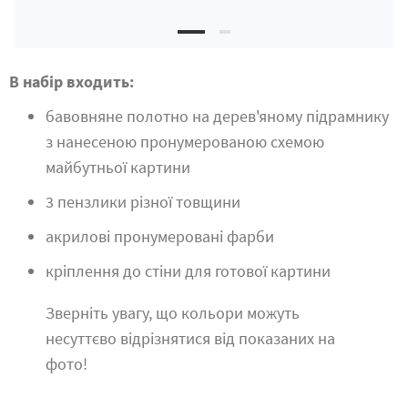
В набір входить:
бавовняне полотно на дерев'яному підрамнику
з нанесеною пронумерованою схемою
майбутньої картини
3 пензлики різної товщини
акрилові пронумеровані фарби
кріплення до стіни для готової картини
Зверніть увагу, що кольори можуть
несуттєво відрізнятися від показаних на
фото!