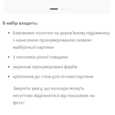
В набір входить:
бавовняне полотно на дерев'яному підрамнику
з нанесеною пронумерованою схемою
майбутньої картини
3 пензлики різної товщини
акрилові пронумеровані фарби
кріплення до стіни для готової картини
Зверніть увагу, що кольори можуть
несуттєво відрізнятися від показаних на
фото!