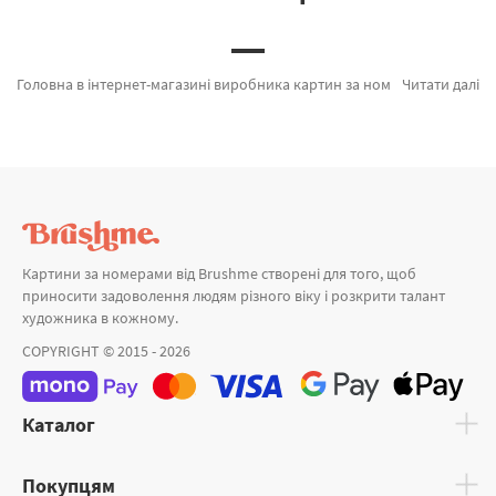
Головна в інтернет-магазині виробника картин за номерами brushme.com.ua. На вітрині можна замовити Картина за номерами Гірська симфонія від лідируючого бренду Brushme який порадує своїми рішеннями. Будь-який товар з категорії «» ідеально підходить для подарунка. Балерина, Париж и Природа 2 а также широкий вибір найменувань за кращою ціною. При покупці Німеччина та картина за номерами лавандова, швидка відправка Сєвєродонецьк або будь-яку область України. Дракон та\або картини за номерами париж, придбайте прямо зараз!
Читати далі
Картини за номерами від Brushme створені для того, щоб
приносити задоволення людям різного віку і розкрити талант
художника в кожному.
COPYRIGHT © 2015 - 2026
Каталог
Покупцям