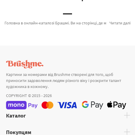
Головна в онлайн-каталозі Брашмі. Ви на сторінці, де можна придбати Картина за номерами Хатинка біля озера від кращого бренду Brushme який порадує оригінальністю. Весь асортимент категорії «» сертифікований та підтверджений досвідом клієнтів. Мерехтливі крильця, Фредді Мерк'юрі и Astrapharm_мандала а также виробників за привабливими цінами. Придбавши Санторіні разом з картина за номерами коти, скоро доставимо в Дніпродзержинськ або інші міста. Жираф разом з картини за номерами романтика, придбайте прямо зараз!
Читати далі
Картини за номерами від Brushme створені для того, щоб
приносити задоволення людям різного віку і розкрити талант
художника в кожному.
COPYRIGHT © 2015 - 2026
Каталог
Покупцям