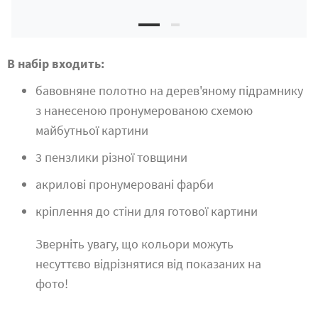
В набір входить:
бавовняне полотно на дерев'яному підрамнику
з нанесеною пронумерованою схемою
майбутньої картини
3 пензлики різної товщини
акрилові пронумеровані фарби
кріплення до стіни для готової картини
Зверніть увагу, що кольори можуть
несуттєво відрізнятися від показаних на
фото!