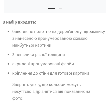
В набір входить:
бавовняне полотно на дерев'яному підрамнику
з нанесеною пронумерованою схемою
майбутньої картини
3 пензлики різної товщини
акрилові пронумеровані фарби
кріплення до стіни для готової картини
Зверніть увагу, що кольори можуть
несуттєво відрізнятися від показаних на
фото!