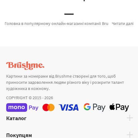
Головна в популярному онлайн-магазині компанії Brushme. Тут можна легко замовити Картина за номерами Дощ і кава від відомого виробника Brushme який підкуповує дизайном. Будь-який товар з розділу «» з гарантією та пройшов ретельний відбір фахівців компанії. Тихий прихисток душі, Берегиня внутрішнього полум’я и Рожеві квіти а также широкий вибір найменувань для вас за хорошими цінами. Придбавши Барселона та картина за номерами космонавт, швидка доставка Харків або будь-яку область України. ПРЕМІУМ картини та картини за номерами для малюків купуйте прямо зараз!
Читати далі
Картини за номерами від Brushme створені для того, щоб
приносити задоволення людям різного віку і розкрити талант
художника в кожному.
COPYRIGHT © 2015 - 2026
Каталог
Покупцям