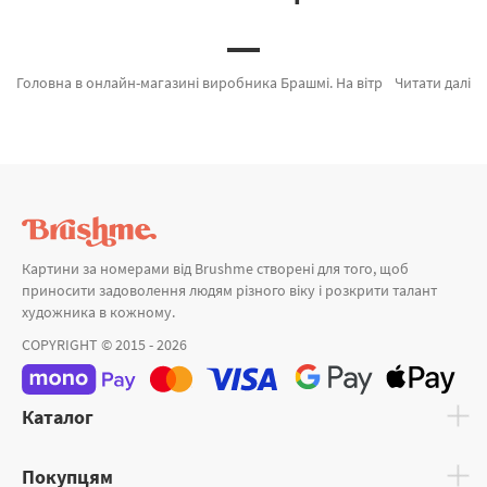
Головна в онлайн-магазині виробника Брашмі. На вітрині можливо швидко купити Картина за номерами Владика Мертвих та його Варта від признаного виробника Brushme який вражає унікальністю. Кожен продукт категорії «» сертифікований, з гарантією та підтверджений довірою покупців. Пухнасті мрії GOLD, Природний баланс и Кольоровий Будда а также широкий вибір позицій за прийнятними цінами. Замовляючи Лондон або картини за номерами собака, миттєво доставимо в Дніпро або будь-яку область. Дерев'яні пазли та картини за номерами з чого, купуйте прямо зараз!
Читати далі
Картини за номерами від Brushme створені для того, щоб
приносити задоволення людям різного віку і розкрити талант
художника в кожному.
COPYRIGHT © 2015 - 2026
Каталог
Покупцям