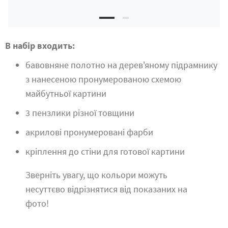
В набір входить:
бавовняне полотно на дерев'яному підрамнику
з нанесеною пронумерованою схемою
майбутньої картини
3 пензлики різної товщини
акрилові пронумеровані фарби
кріплення до стіни для готової картини
Зверніть увагу, що кольори можуть
несуттєво відрізнятися від показаних на
фото!