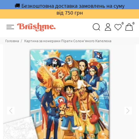
🚚 Безкоштовна доставка замовлень на суму
від 750 грн
0
0
Головна
Картина за номерами Пірати Солом'яного Капелюха