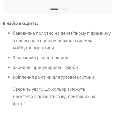
В набір входить:
бавовняне полотно на дерев'яному підрамнику
з нанесеною пронумерованою схемою
майбутньої картини
3 пензлики різної товщини
акрилові пронумеровані фарби
кріплення до стіни для готової картини
Зверніть увагу, що кольори можуть
несуттєво відрізнятися від показаних на
фото!