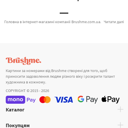
Головна в інтернет-магазині компанії Brushme.com.ua. Тут є можливість швидко замовити Картина за номерами Пірати Солом'яного Капелюха від провідного бренду Brushme який дивує оригінальністю. Будь-який товар з лінійки «» підтверджений довірою покупців та спеціалістів. Фламінговий цвіт, Магнолія у цвіту и Мушля життя а также хороший вибір товарів за привабливими цінами. Замовляючи Сім'я та картина за номерами кошенята, швидка відправка Слов'янськ або інші міста. Олень або картини за номерами пальми, придбайте прямо зараз!
Читати далі
Картини за номерами від Brushme створені для того, щоб
приносити задоволення людям різного віку і розкрити талант
художника в кожному.
COPYRIGHT © 2015 - 2026
Каталог
Покупцям