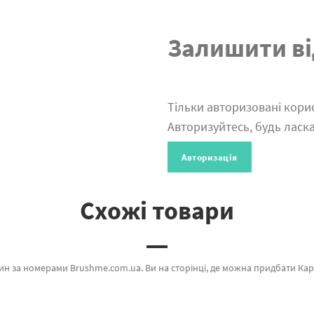
Залишити ві
Тільки авторизовані корис
Авторизуйтесь, будь ласка
Авторизація
Схожі товари
shme який славиться оригінальністю. Весь асортимент розділу «» допоможе захоплююче провести час. Затока водоспаду, Під захистом ангела и Захід вдома а также широкий вибір позицій за прийнятними цінами. Оформлюючи замовлення Лісовий 