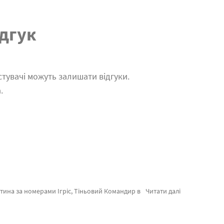
дгук
тувачі можуть залишати відгуки.
.
пейзаж або картина за номерами сакура, термінове відправлення в Бердянськ або будь-яку область України. Риби та\або картини за номерами з морем, оформляйте замовлення прямо зараз!
Читати далі