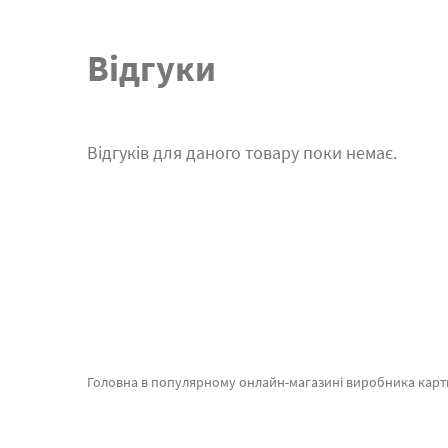
Відгуки
Відгуків для даного товару поки немає.
Головна в популярному онлайн-магазині виробника картин за номерами Brushme.com.ua. Ви на сторінці, де можна придбати Картина за номерами Ігріс, Тіньовий Командир від провідного бренду Bru