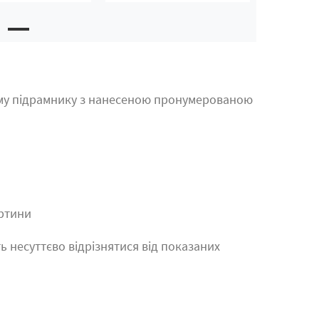
му підрамнику з нанесеною пронумерованою
артини
ь несуттєво відрізнятися від показаних