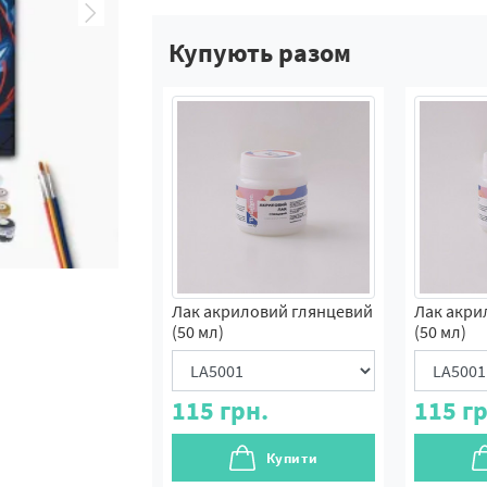
Купують разом
Лак акриловий глянцевий
Лак акри
(50 мл)
(50 мл)
115
грн.
115
гр
Купити