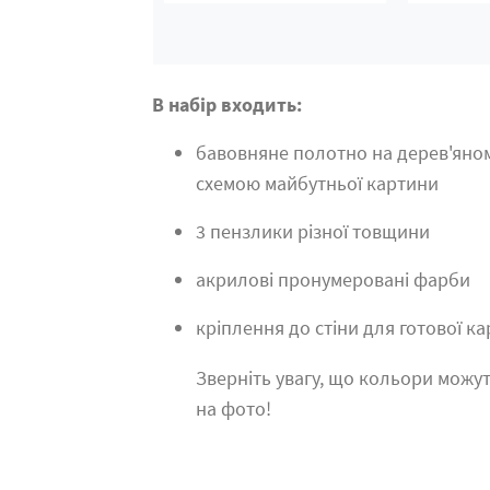
В набір входить:
бавовняне полотно на дерев'яно
схемою майбутньої картини
3 пензлики різної товщини
акрилові пронумеровані фарби
кріплення до стіни для готової к
Зверніть увагу, що кольори можут
на фото!