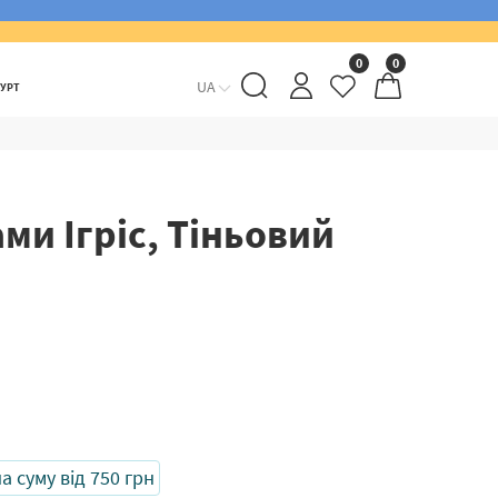
0
0
UA
ГУРТ
ми Ігріс, Тіньовий
 суму від 750 грн