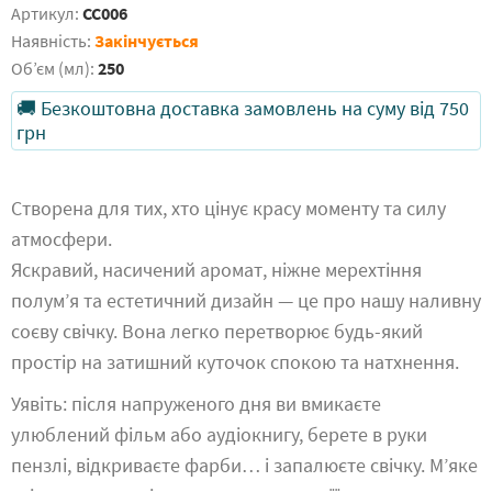
Артикул:
CC006
Наявність:
Закінчується
Обʼєм (мл):
250
🚚 Безкоштовна доставка замовлень на суму від 750
грн
Створена для тих, хто цінує красу моменту та силу
атмосфери.
Яскравий, насичений аромат, ніжне мерехтіння
полум’я та естетичний дизайн — це про нашу наливну
соєву свічку. Вона легко перетворює будь-який
простір на затишний куточок спокою та натхнення.
Уявіть: після напруженого дня ви вмикаєте
улюблений фільм або аудіокнигу, берете в руки
пензлі, відкриваєте фарби… і запалюєте свічку. М’яке