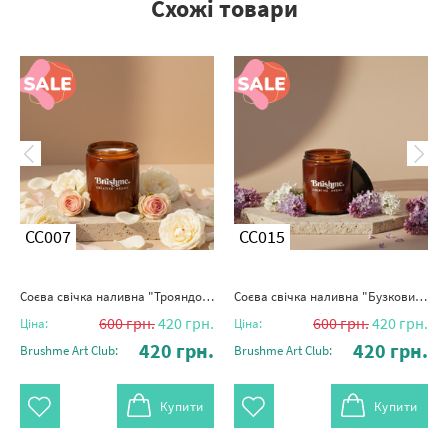
Схожі товари
CC007
CC015
Соєва свічка наливна "Трояндове сяйво" 250мл
Соєва свічка наливна "Бузковий бриз" 250мл
600
грн.
420
грн.
600
грн.
420
грн.
Ціна:
Ціна:
420
грн.
420
грн.
Brushme Art Club:
Brushme Art Club:
Купити
Купити