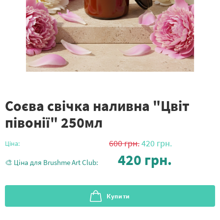
Соєва свічка наливна "Цвіт
півонії" 250мл
600
грн.
420
грн.
Ціна:
420
грн.
🎨 Ціна для Brushme Art Club:
Купити