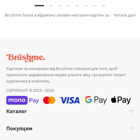
Brushme home в відомому онлайн-магазині картин за номерами и алмазної мозаїки Brushme.com.ua. У нас можна купити Соєва свічка наливна "Цвіт півонії" 250мл CC006 від признаного бренду Brushme який надихає унікальністю. Будь-який товар з лінійки «Головна» допоможе захоплююче провести час. Аромадифузор "Цвіт півонії" 50 мл, Аромадифузор "Вишневе вино" 100 мл и Соєва свічка наливна "Кокосовий цукор" 250мл а также широкий вибір товарів для вас за хорошими цінами. Придбавши Чехія або картина за номерами собачка, ми швидко доставимо в Івано - Франківськ або будь-які міста. Орхідеї та картини за номерами морської, оформляйте замовлення прямо зараз!
Читати далі
Картини за номерами від Brushme створені для того, щоб
приносити задоволення людям різного віку і розкрити талант
художника в кожному.
COPYRIGHT © 2015 - 2026
Каталог
Покупцям