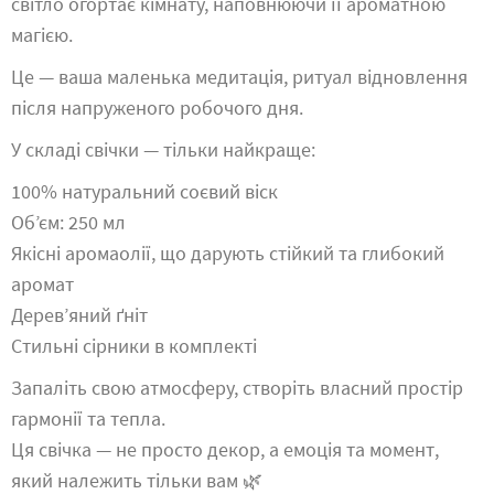
світло огортає кімнату, наповнюючи її ароматною
магією.
Це — ваша маленька медитація, ритуал відновлення
після напруженого робочого дня.
У складі свічки — тільки найкраще:
100% натуральний соєвий віск
Об’єм: 250 мл
Якісні аромаолії, що дарують стійкий та глибокий
аромат
Дерев’яний ґніт
Стильні сірники в комплекті
Запаліть свою атмосферу, створіть власний простір
гармонії та тепла.
Ця свічка — не просто декор, а емоція та момент,
який належить тільки вам 🌿