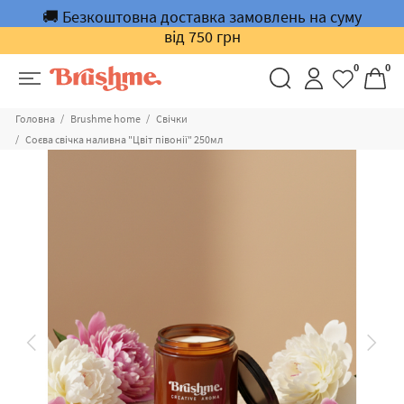
🚚 Безкоштовна доставка замовлень на суму
від 750 грн
0
0
Головна
Brushme home
Cвічки
Соєва свічка наливна "Цвіт півонії" 250мл