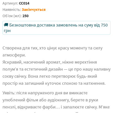
Артикул:
CC014
Наявність:
Закінчується
Обʼєм (мл):
250
🚚 Безкоштовна доставка замовлень на суму від 750
грн
Створена для тих, хто цінує красу моменту та силу
атмосфери.
Яскравий, насичений аромат, ніжне мерехтіння
полум’я та естетичний дизайн — це про нашу наливну
соєву свічку. Вона легко перетворює будь-який
простір на затишний куточок спокою та натхнення.
Уявіть: після напруженого дня ви вмикаєте
улюблений фільм або аудіокнигу, берете в руки
пензлі, відкриваєте фарби… і запалюєте свічку. М’яке