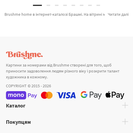
Brushme home в інтернет-каталозі Брашмі. На вітрині можна легко замовити Соєва свічка наливна "Ягідна карамель" 250мл CC014 від кращого бренду Brushme який порадує авторським підходом. Будь-який товар з категорії «Головна» ідеально підходить для подарунка. Свічка насипна "Горіховий латте" 250мл, Свічка насипна "Коктейль з амаретто" 250мл и Соєва свічка наливна "Ягідна карамель" 250мл а также великий вибір продукції за прийнятною ціною. Купуючи Літак разом з картина за номерами тварини, оперативна доставка Дніпропетровськ або інші області. Маки та картини за номерами морська купуйте прямо зараз!
Читати далі
Картини за номерами від Brushme створені для того, щоб
приносити задоволення людям різного віку і розкрити талант
художника в кожному.
COPYRIGHT © 2015 - 2026
Каталог
Покупцям