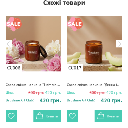
Схожі товари
CC006
CC017
Соєва свічка наливна "Цвіт півонії" 250мл
Соєва свічка наливна "Динна імла" 250мл
600
грн.
420
грн.
600
грн.
420
грн.
Ціна:
Ціна:
420
грн.
420
грн.
Brushme Art Club:
Brushme Art Club:
Купити
Купити