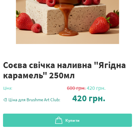
Соєва свічка наливна "Ягідна
карамель" 250мл
600
грн.
420
грн.
Ціна:
420
грн.
🎨 Ціна для Brushme Art Club:
Купити