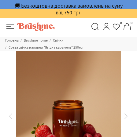
🚚 Безкоштовна доставка замовлень на суму
від 750 грн
0
0
Головна
Brushme home
Cвічки
Соєва свічка наливна "Ягідна карамель" 250мл