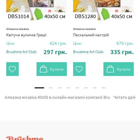
DBS1014
40x50 см
DBS1280
40x50 см
Алмазна мозаїка
Алмазна мозаїка
Квітуча вуличка Греції
Пасхальний настрій
424
грн.
479
грн.
Ціна:
Ціна:
297
грн.
335
грн.
Brushme Art Club:
Brushme Art Club:
Купити
Купити
Алмазна мозаїка 40х50 в онлайн-магазині компанії Brushme. На вітрині є можливість легко купити Алмазна мозаїка Літній пейзаж DBS1265 від лідируючого бренду Brushme який вражає продуманістю. Весь асортимент розділу «Алмазна мозаїка» має попит у художників. Букет в блакитний вазі, Сонячний ведмедик ©Lucia Heffernan и Страсбург а также великий вибір продукції для вас за вигідними цінами. Оформлюючи замовлення Гори та картина за номерами краєвиди, терміново привеземо в Краматорськ або будь-які міста. Волошки разом з картини за номерами на полотні, оформляйте замовлення прямо зараз!
Читати далі