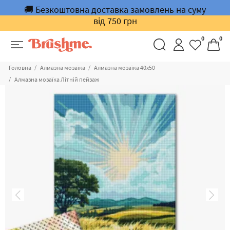
🚚 Безкоштовна доставка замовлень на суму
від 750 грн
0
0
Головна
Алмазна мозаїка
Алмазна мозаїка 40х50
Алмазна мозаїка Літній пейзаж