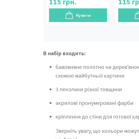
115
грн.
115
гр
Купити
В набір входить:
бавовняне полотно на дерев'яно
схемою майбутньої картини
3 пензлики різної товщини
акрилові пронумеровані фарби
кріплення до стіни для готової к
Зверніть увагу, що кольори можут