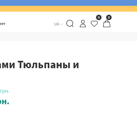
0
0
UA
ГУРТ
ами Тюльпаны и
грн.
н.