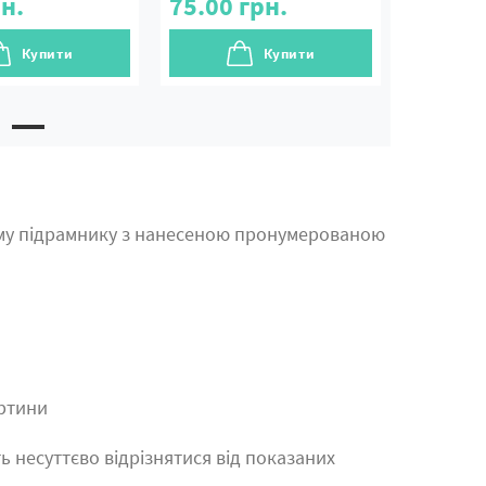
н.
75.00
грн.
Купити
Купити
му підрамнику з нанесеною пронумерованою
артини
ь несуттєво відрізнятися від показаних