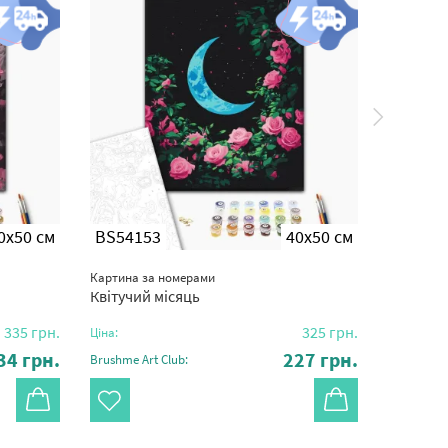
0x50 см
BS54153
40x50 см
BS541
Картина за номерами
Картина з
Квітучий місяць
Квіти лі
335
грн.
325
грн.
Ціна:
Ціна:
34
грн.
227
грн.
Brushme Art Club:
Brushme Ar