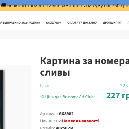
🚚 Безкоштовна доставка замовлень на суму від 750 грн
⚡️ ВІДПРАВИМО ЗА 24 ГОДИНИ
АКСЕСУАРИ
ОПЛАТА ТА ДОСТАВКА
ДРОПШИПІНГ
Картина за номер
сливы
325
Ціна:
227
гр
🎨 Ціна для Brushme Art Club:
Артикул:
GX8982
Наявність:
Немає в наявності
Розмір:
40x50 см