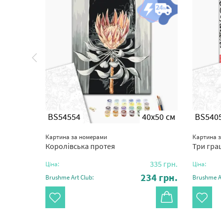
0x50 см
BS54554
40x50 см
BS540
Картина за номерами
Картина 
Королівська протея
Три гра
325
грн.
335
грн.
Ціна:
Ціна:
27
грн.
234
грн.
Brushme Art Club:
Brushme Ar