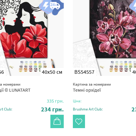
56
40x50 см
BS54557
4
за номерами
Картина за номерами
ції © LUNATART
Темні орхідеї
335
грн.
Ціна:
234
грн.
2
t Club:
Brushme Art Club: