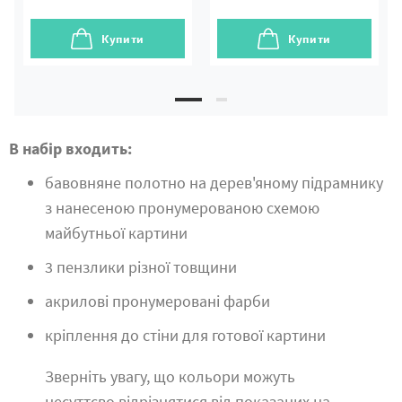
Купити
Купити
В набір входить:
бавовняне полотно на дерев'яному підрамнику
з нанесеною пронумерованою схемою
майбутньої картини
3 пензлики різної товщини
акрилові пронумеровані фарби
кріплення до стіни для готової картини
Зверніть увагу, що кольори можуть
несуттєво відрізнятися від показаних на