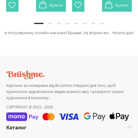
Купити
Купити
в популярному онлайн-магазині Брашмі. На вітрині можна легко замовити Картина за номерами Яблоки и подсолнухи від кращого виробника Brushme який дивує дизайном. Кожен продукт категорії «» підтверджений довірою покупців та спеціалістів. Пташина годівничка, Витончений піон и Піони в затишному інтер'єрі а также великий вибір продукції за відмінними цінами. Купуючи Машини разом з картини за номерами абстракція, миттєве відправлення в Слов'янськ або інші міста. Бестселери та картини за номерами балерини, купуйте прямо зараз!
Читати далі
Картини за номерами від Brushme створені для того, щоб
приносити задоволення людям різного віку і розкрити талант
художника в кожному.
COPYRIGHT © 2015 - 2026
Каталог