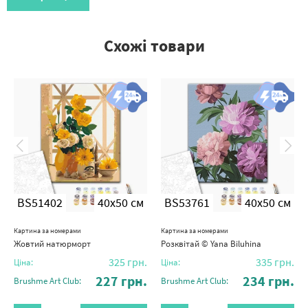
Схожі товари
BS51402
40x50 см
BS53761
40x50 см
Картина за номерами
Картина за номерами
Жовтий натюрморт
Розквітай © Yana Biluhina
325
грн.
335
грн.
Ціна:
Ціна:
227
грн.
234
грн.
Brushme Art Club:
Brushme Art Club: