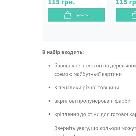
115
грн.
115
гр
Купити
В набір входить:
бавовняне полотно на дерев'яно
схемою майбутньої картини
3 пензлики різної товщини
акрилові пронумеровані фарби
кріплення до стіни для готової к
Зверніть увагу, що кольори можут