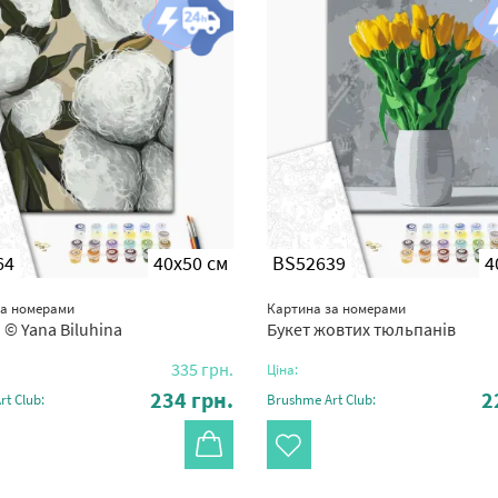
64
40x50 см
BS52639
4
за номерами
Картина за номерами
 © Yana Biluhina
Букет жовтих тюльпанів
335
грн.
Ціна:
234
грн.
2
t Club:
Brushme Art Club: