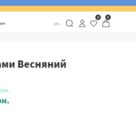
0
0
UA
ГУРТ
ами Весняний
грн.
н.