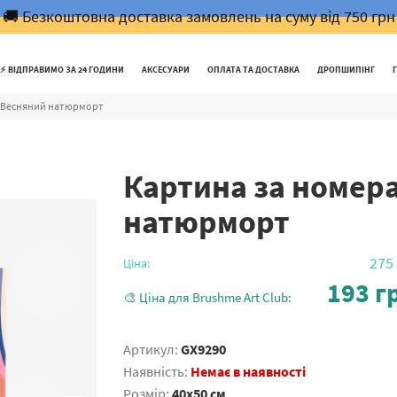
🚚 Безкоштовна доставка замовлень на суму від 750 грн
⚡️ ВІДПРАВИМО ЗА 24 ГОДИНИ
АКСЕСУАРИ
ОПЛАТА ТА ДОСТАВКА
ДРОПШИПІНГ
 Весняний натюрморт
Картина за номер
натюрморт
275
Ціна:
193
гр
🎨 Ціна для Brushme Art Club:
Артикул:
GX9290
Наявність:
Немає в наявності
Розмір:
40x50 см