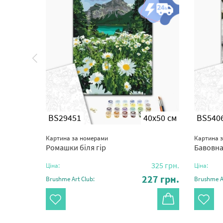
0x50 см
BS29451
40x50 см
BS540
Картина за номерами
Картина 
Ромашки біля гір
Бавовна
325
грн.
325
грн.
Ціна:
Ціна:
27
грн.
227
грн.
Brushme Art Club:
Brushme Ar