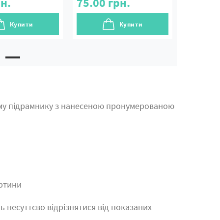
н.
75.00
грн.
Купити
Купити
му підрамнику з нанесеною пронумерованою
артини
ь несуттєво відрізнятися від показаних