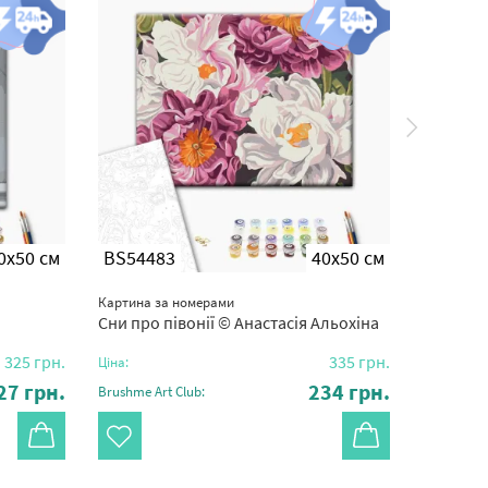
0x50 см
BS54483
40x50 см
BS540
Картина за номерами
Картина з
Сни про півонії © Анастасія Альохіна
Магія п
325
грн.
335
грн.
Ціна:
Ціна:
27
грн.
234
грн.
Brushme Art Club:
Brushme Ar