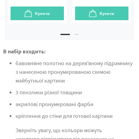
Купити
Купити
В набір входить:
бавовняне полотно на дерев'яному підрамнику
з нанесеною пронумерованою схемою
майбутньої картини
3 пензлики різної товщини
акрилові пронумеровані фарби
кріплення до стіни для готової картини
Зверніть увагу, що кольори можуть
несуттєво відрізнятися від показаних на