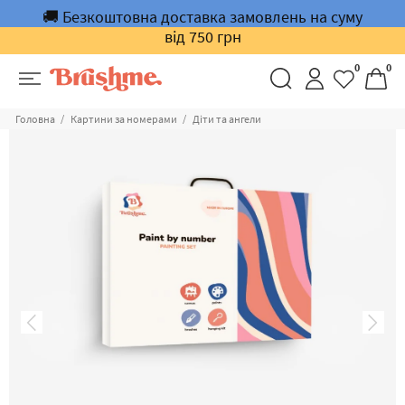
🚚 Безкоштовна доставка замовлень на суму
від 750 грн
0
0
Головна
Картини за номерами
Діти та ангели