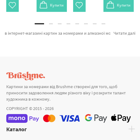
Купити
Купити
в інтернет-магазині картин за номерами и алмазної мозаїки Brushme. Ви на сторінці, де можна придбати Картина за номерами Ангелочек1 від бренду з світовим іменем Brushme який підкуповує оригінальністю. Будь-який товар з категорії «» надихне знайти у собі справжнього художника. Матір Божа, Феї и Ангелятко а также професійних розробників за привабливими цінами. При покупці Діснейленд разом з картини за номерами для початківців, швидка відправка Ужгород або інші міста України . Троянди або картини за номерами мінімалізм, замовляйте прямо зараз!
Читати далі
Картини за номерами від Brushme створені для того, щоб
приносити задоволення людям різного віку і розкрити талант
художника в кожному.
COPYRIGHT © 2015 - 2026
Каталог