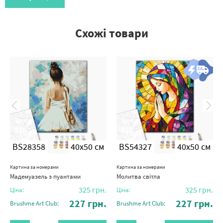
Схожі товари
BS28358
40x50 см
BS54327
40x50 см
Картина за номерами
Картина за номерами
Мадемуазель з пуантами
Молитва світла
325
грн.
325
грн.
Ціна:
Ціна:
227
грн.
227
грн.
Brushme Art Club:
Brushme Art Club: