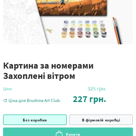
Картина за номерами
Захоплені вітром
325
грн.
Ціна:
227
грн.
🎨 Ціна для Brushme Art Club:
Без коробки
В фірмовій коробці
Купити