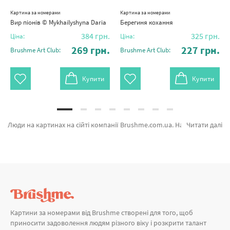
Картина за номерами
Картина за номерами
Вир піонів © Mykhailyshyna Daria
Берегиня кохання
384
грн.
325
грн.
Ціна:
Ціна:
269
грн.
227
грн.
Brushme Art Club:
Brushme Art Club:
Купити
Купити
Люди на картинах на сійті компанії Brushme.com.ua. На сторінці дуже легко обрати Картина за номерами Захоплені вітром BS53963 від провідного виробника Brushme який вражає авторським підходом. Кожен продукт категорії «Картини за номерами» допоможе захоплююче провести час. Рука долі, Леді з кавою и Шляхетний друг а также хороший вибір найменувань за кращою ціною. Замовляючи Лавандове поле або картина за номерами оптом, ми швидко відправимо в Краматорськ або будь-які міста. Лебеді та\або картини за номерами набір, оформляйте замовлення прямо зараз!
Читати далі
Картини за номерами від Brushme створені для того, щоб
приносити задоволення людям різного віку і розкрити талант