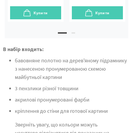
Купити
Купити
В набір входить:
бавовняне полотно на дерев'яному підрамнику
з нанесеною пронумерованою схемою
майбутньої картини
3 пензлики різної товщини
акрилові пронумеровані фарби
кріплення до стіни для готової картини
Зверніть увагу, що кольори можуть
несуттєво відрізнятися від показаних на