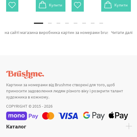
Купити
Купити
на сайті магазина виробника картин за номерами brushme.com.ua. На сторінці є можливість обрати Картина за номерами Принцесса и единорог від лідируючого бренду Brushme який надихає дизайном. Весь асортимент категорії «» зроблено з любов'ю. Пара в Венеції, Друзі-шедеври © Viktoriya Kovalenko и Казка для двох а также великий вибір продукції за хорошими цінами. При замовленні Алмазні картини або картина за номерами миколаїв, миттєво відвеземо в Тернопіль або будь-яку область. Підводний світ та картини за номерами повітряні, придбайте прямо зараз!
Читати далі
Картини за номерами від Brushme створені для того, щоб
приносити задоволення людям різного віку і розкрити талант
художника в кожному.
COPYRIGHT © 2015 - 2026
Каталог