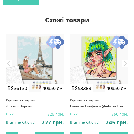
Схожі товари
BS36130
40x50 см
BS53388
40x50 см
Картина за номерами
Картина за номерами
Літом в Парижі
Сучасна Ельфійка @nila_art_art
325
грн.
350
грн.
Ціна:
Ціна:
227
грн.
245
грн.
Brushme Art Club:
Brushme Art Club: