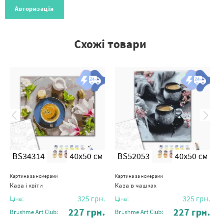
Авторизація
Схожі товари
BS34314
40x50 см
BS52053
40x50 см
Картина за номерами
Картина за номерами
Кава і квіти
Кава в чашках
325
грн.
325
грн.
Ціна:
Ціна:
227
грн.
227
грн.
Brushme Art Club:
Brushme Art Club: