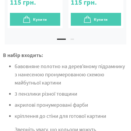
115
грн.
115
грн.
Купити
Купити
В набір входить:
бавовняне полотно на дерев'яному підрамнику
з нанесеною пронумерованою схемою
майбутньої картини
3 пензлики різної товщини
акрилові пронумеровані фарби
кріплення до стіни для готової картини
Зверніть увагу, що кольори можуть