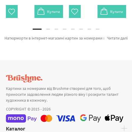
Купити
Купити
Натюрморти в інтернет-магазині картин за номерами и алмазної мозаїки Брашмі. Тут можна обрати Картина за номерами Сніданок з любов'ю GX21709 від лідируючого бренду Brushme який відомий авторським підходом. Будь-який товар з лінійки «Картини за номерами» надихне знайти у собі справжнього художника. Кабінет в каюті капітана, Чашка капучіно и Винний десерт а также хороший вибір позицій за відмінними цінами. При покупці Париж разом з картини за номерами для початківців, миттєва доставка в Київ або інші районні центри. MOZGI Entertainment та картини за номерами узбережжя, оформляйте замовлення прямо зараз!
Читати далі
Картини за номерами від Brushme створені для того, щоб
приносити задоволення людям різного віку і розкрити талант
художника в кожному.
COPYRIGHT © 2015 - 2026
Каталог