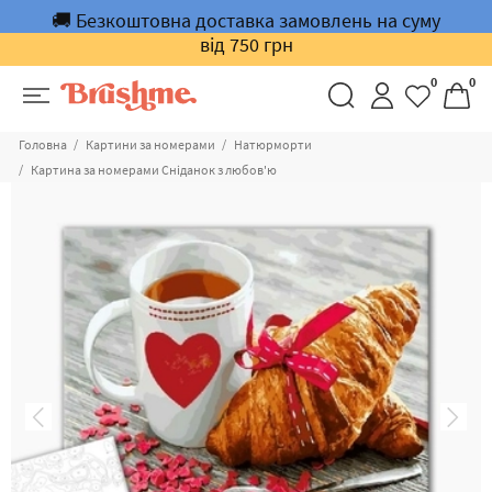
🚚 Безкоштовна доставка замовлень на суму
від 750 грн
0
0
Головна
Картини за номерами
Натюрморти
Картина за номерами Сніданок з любов'ю