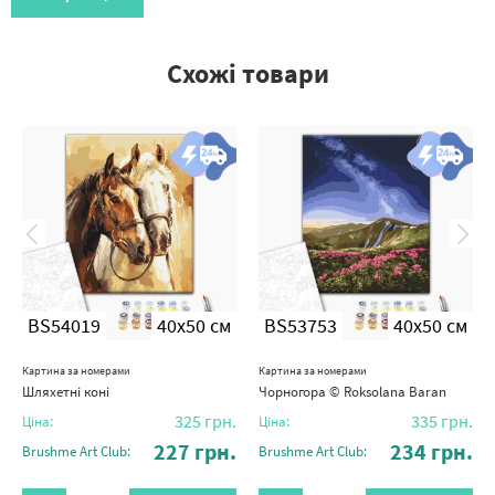
Схожі товари
BS54019
40x50 см
BS53753
40x50 см
Картина за номерами
Картина за номерами
Шляхетні коні
Чорногора © Roksolana Baran
325
грн.
335
грн.
Ціна:
Ціна:
227
грн.
234
грн.
Brushme Art Club:
Brushme Art Club: