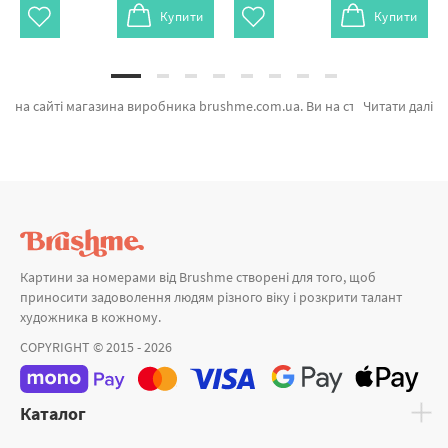
Купити
Купити
на сайті магазина виробника brushme.com.ua. Ви на сторінці, де можна купити Картина за номерами Африканское солнце від лідируючого виробника Brushme який надихає продуманістю. Кожен продукт категорії «» сертифікований та підтверджений досвідом клієнтів. Селище в горах, Лавандове поле и Річка у сакури а также великий вибір позицій за відмінними цінами. Придбавши Ван Гог або картини за номерами космос блискавично відправимо в Дніпродзержинськ або інші районні центри. Іриси разом з картини за номерами міськими, купуйте прямо зараз!
Читати далі
Картини за номерами від Brushme створені для того, щоб
приносити задоволення людям різного віку і розкрити талант
художника в кожному.
COPYRIGHT © 2015 - 2026
Каталог