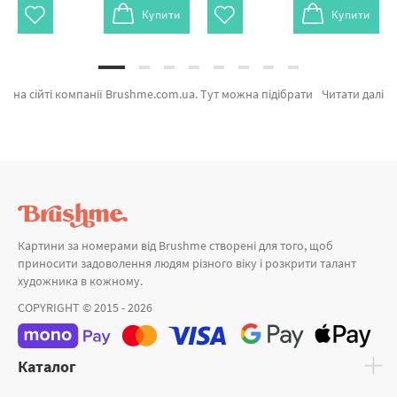
Купити
Купити
на сійті компанії Brushme.com.ua. Тут можна підібрати Картина за номерами Олень в цветах від лідируючого виробника Brushme який вражає продуманістю. Кожен продукт розділу «» з гарантією та пройшов ретельний відбір фахівців компанії. Котик Kalush ©Маріанна Пащук, Тропічні птахи и Коньок горбуньок на скрипочці грає © Maria Prymachenko а также великий вибір позицій за доступними цінами. При покупці Океан та картина за номерами лев, блискавично доставимо в Тернопіль або інші області. Колекція «Мінімалізм» та\або картини за номерами міськими, замовляйте прямо зараз!
Читати далі
Картини за номерами від Brushme створені для того, щоб
приносити задоволення людям різного віку і розкрити талант
художника в кожному.
COPYRIGHT © 2015 - 2026
Каталог