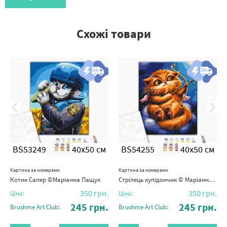
Схожі товари
BS53249
40x50 см
BS54255
40x50 см
Картина за номерами
Картина за номерами
Котик Сапер ©Маріанна Пащук
Стрілець купідончик © Маріанна Пащук
350
грн.
350
грн.
Ціна:
Ціна:
245
грн.
245
грн.
Brushme Art Club:
Brushme Art Club: