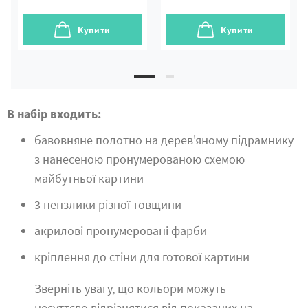
Купити
Купити
В набір входить:
бавовняне полотно на дерев'яному підрамнику
з нанесеною пронумерованою схемою
майбутньої картини
3 пензлики різної товщини
акрилові пронумеровані фарби
кріплення до стіни для готової картини
Зверніть увагу, що кольори можуть
несуттєво відрізнятися від показаних на