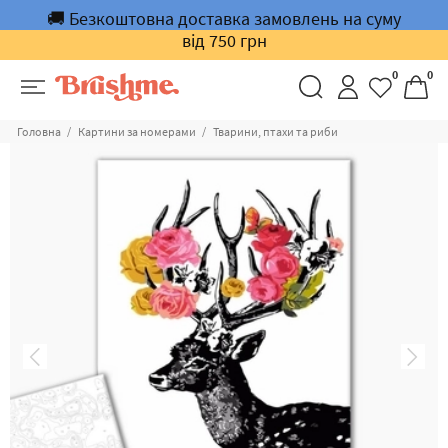
🚚 Безкоштовна доставка замовлень на суму
від 750 грн
0
0
Головна
Картини за номерами
Тварини, птахи та риби