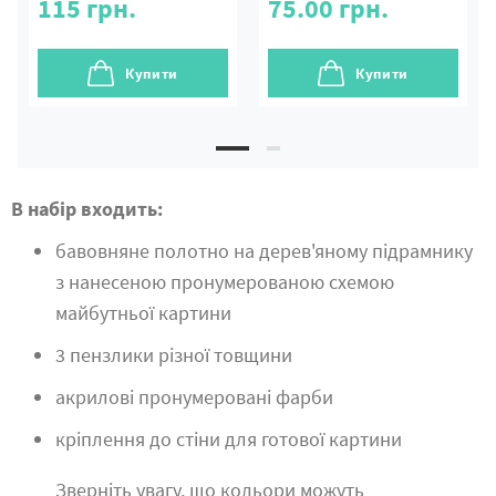
115
грн.
75.00
грн.
Купити
Купити
В набір входить:
бавовняне полотно на дерев'яному підрамнику
з нанесеною пронумерованою схемою
майбутньої картини
3 пензлики різної товщини
акрилові пронумеровані фарби
кріплення до стіни для готової картини
Зверніть увагу, що кольори можуть