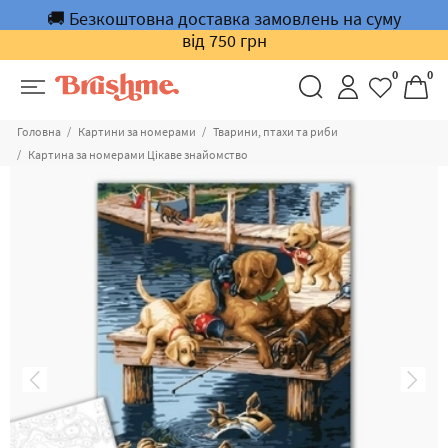
🚚 Безкоштовна доставка замовлень на суму
від 750 грн
0
0
Головна
Картини за номерами
Тварини, птахи та риби
Картина за номерами Цікаве знайомство