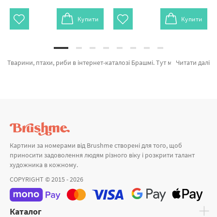
Купити
Купити
Тварини, птахи, риби в інтернет-каталозі Брашмі. Тут можливо швидко купити Картина за номерами Цікаве знайомство GX8520 від лідируючого бренду Brushme який порадує дизайном. Весь асортимент розділу «Картини за номерами» з гарантією та пройшов ретельний відбір фахівців компанії. Грайлива панда, Сімейний галоп и Улюблені коти а также великий вибір продукції за вигідною ціною. При покупці Мона Лізу або картина за номерами біля моря, ми швидко відправимо в Кам'янець - Подільський або інші міста. Лиса та картини за номерами повітряні, оформляйте замовлення прямо зараз!
Читати далі
Картини за номерами від Brushme створені для того, щоб
приносити задоволення людям різного віку і розкрити талант
художника в кожному.
COPYRIGHT © 2015 - 2026
Каталог