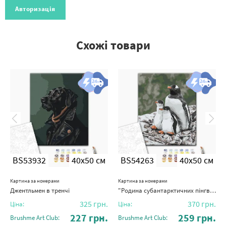
Авторизація
Схожі товари
BS53932
40x50 см
BS54263
40x50 см
Картина за номерами
Картина за номерами
Джентльмен в тренчі
"Родина субантарктичних пінгвінів" © Тетяна Баглай
325
грн.
370
грн.
Ціна:
Ціна:
227
грн.
259
грн.
Brushme Art Club:
Brushme Art Club: