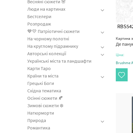
Весняні сюжети 🌸
Люди на картинах
Бестселери
Розпродаж
RBS54
💙💛 Патріотичні сюжети
На чорному полотні
Картина 
Де пану
На круглому підрамнику
Авторські колекції
Ціна:
Українські міста та ландшафти
Brushme Ar
Карти Таро
Країни та міста
Грецькі Боги
Східна тематика
Осінні сюжети 🍂
Зимові сюжети ❄️
Натюрморти
Природа
Романтика