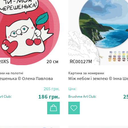
20XS
20 см
RC00127M
ки на полотні
Картина за номерами
решенька © Олена Павлова
Між небом і землею © Інна Ш
265
грн.
Ціна:
186
грн.
2
t Club:
Brushme Art Club: