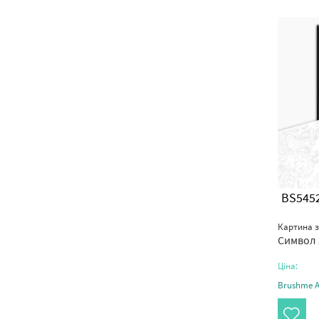
BS545
Картина 
Символ 
Ціна:
Brushme Ar