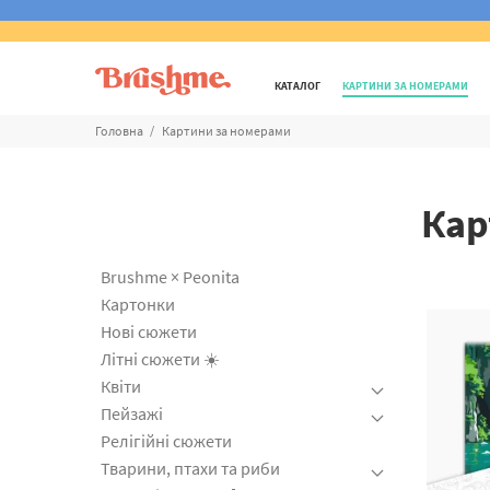
КАТАЛОГ
КАРТИНИ ЗА НОМЕРАМИ
Головна
Картини за номерами
Кар
Brushme × Peonita
Картонки
Нові сюжети
Літні сюжети ☀️
Квіти
Пейзажі
Релігійні сюжети
Тварини, птахи та риби