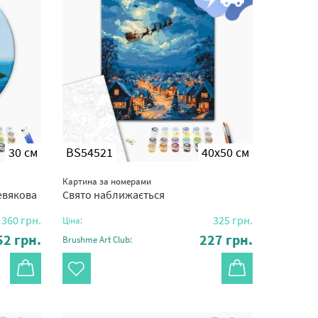
30 см
BS54521
40x50 см
Картина за номерами
евякова
Свято наближається
360
грн.
325
грн.
Ціна:
52
грн.
227
грн.
Brushme Art Club: