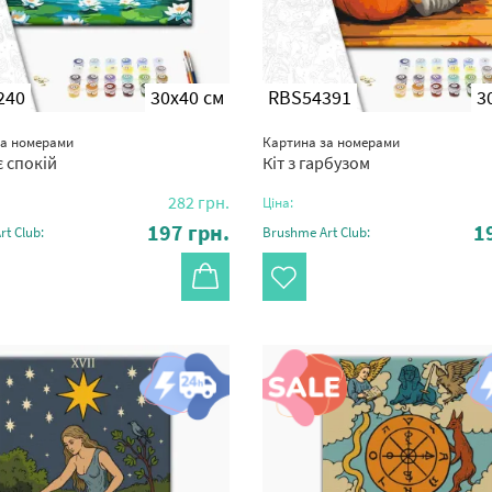
240
30x40 см
RBS54391
3
за номерами
Картина за номерами
є спокій
Кіт з гарбузом
282
грн.
Ціна:
197
грн.
1
t Club:
Brushme Art Club: