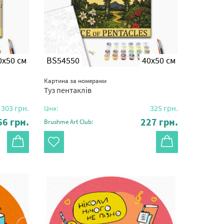
0x50 см
BS54550
40x50 см
Картина за номерами
Туз пентаклів
303
грн.
325
грн.
Ціна:
66
грн.
227
грн.
Brushme Art Club: