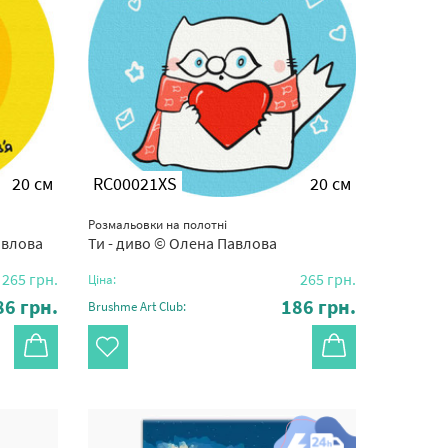
20 см
RC00021XS
20 см
Розмальовки на полотні
авлова
Ти - диво © Олена Павлова
265
грн.
265
грн.
Ціна:
86
грн.
186
грн.
Brushme Art Club: