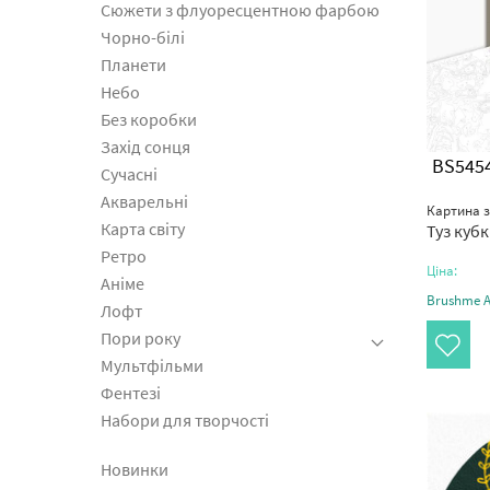
Сюжети з флуоресцентною фарбою
Чорно-білі
Планети
Небо
Без коробки
Захід сонця
BS545
Сучасні
Акварельні
Картина 
Карта світу
Туз кубк
Ретро
Ціна:
Аніме
Brushme Ar
Лофт
Пори року
Мультфільми
Фентезі
Набори для творчості
Новинки