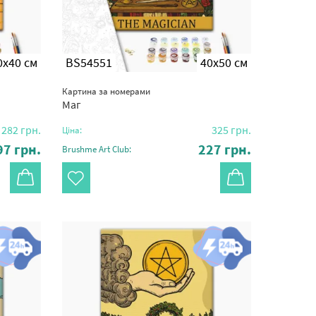
0x40 см
BS54551
40x50 см
Картина за номерами
Маг
282
грн.
325
грн.
Ціна:
97
грн.
227
грн.
Brushme Art Club: