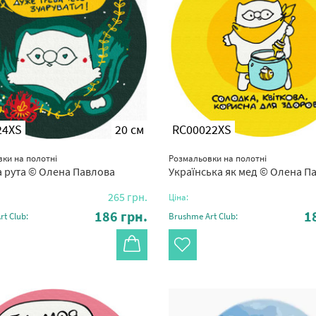
24XS
20 см
RC00022XS
ки на полотні
Розмальовки на полотні
 рута © Олена Павлова
Українська як мед © Олена П
265
грн.
Ціна:
186
грн.
1
t Club:
Brushme Art Club: