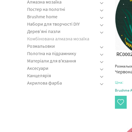
Алмазна мозаїка
Постер на полотні
Brushme home
Набори для творчості DIY
Дерев’яні пазли
Комбінована алмазна мозаїка
Розмальовки
Полотна на підрамнику
RC000
Матеріали для в'язання
Розмальов
Аксесуари
Червона
Канцелярія
Ціна:
Акрилова фарба
Brushme Ar