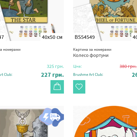
47
40x50 см
BS54549
4
за номерами
Картина за номерами
Колесо фортуни
325
грн.
380
грн.
Ціна:
227
грн.
2
t Club:
Brushme Art Club: