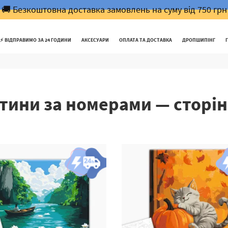
🚚 Безкоштовна доставка замовлень на суму від 750 грн
⚡️ ВІДПРАВИМО ЗА 24 ГОДИНИ
АКСЕСУАРИ
ОПЛАТА ТА ДОСТАВКА
ДРОПШИПІНГ
тини за номерами ― сторін