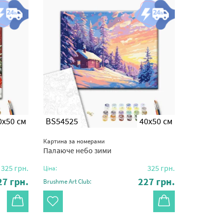
0x50 см
BS54525
40x50 см
Картина за номерами
Палаюче небо зими
325
грн.
325
грн.
Ціна:
27
грн.
227
грн.
Brushme Art Club: