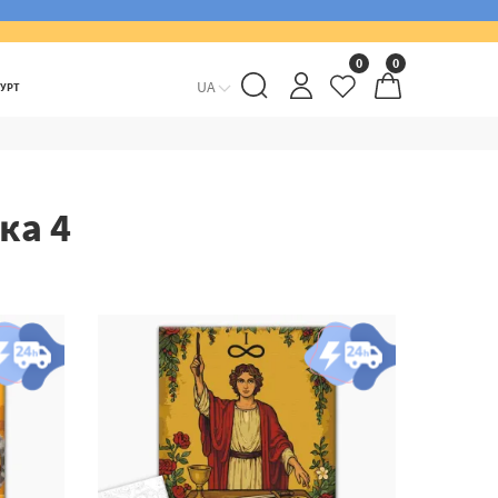
0
0
UA
ГУРТ
ка 4