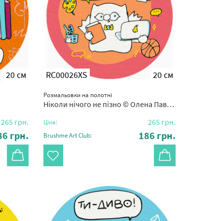
20 см
RC00026XS
20 см
Розмальовки на полотні
Ніколи нічого не пізно © Олена Павлова
265
грн.
265
грн.
Ціна:
86
грн.
186
грн.
Brushme Art Club: