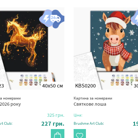
23
40x50 см
KBS0200
3
за номерами
Картина за номерами
2026 року
Святкове лоша
325
грн.
Ціна:
227
грн.
1
t Club:
Brushme Art Club: