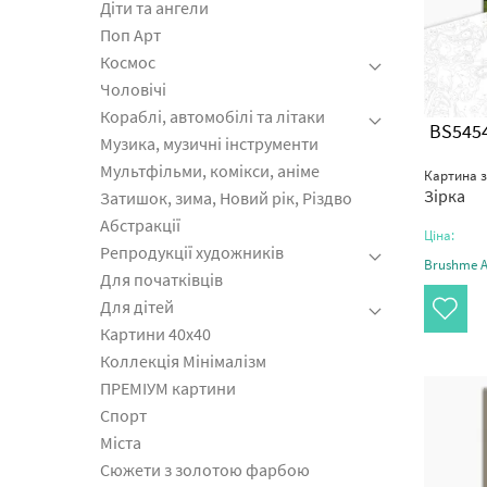
Діти та ангели
Поп Арт
Космос
Чоловічі
Кораблі, автомобілі та літаки
BS545
Музика, музичні інструменти
Мультфільми, комікси, аніме
Картина 
Зірка
Затишок, зима, Новий рік, Різдво
Абстракції
Ціна:
Репродукції художників
Brushme Ar
Для початківців
Для дітей
Картини 40x40
Коллекція Мінімалізм
ПРЕМІУМ картини
Спорт
Міста
Сюжети з золотою фарбою