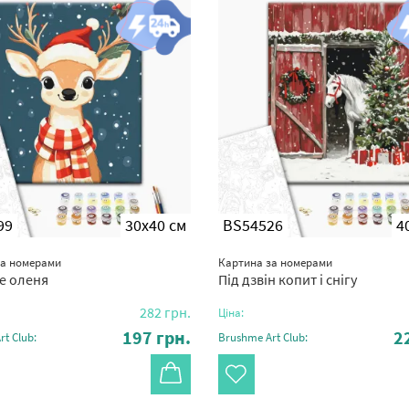
99
30x40 см
BS54526
4
за номерами
Картина за номерами
е оленя
Під дзвін копит і снігу
282
грн.
Ціна:
197
грн.
2
t Club:
Brushme Art Club: