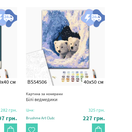
0x40 см
BS54506
40x50 см
Картина за номерами
Білі ведмедики
282
грн.
325
грн.
Ціна:
97
грн.
227
грн.
Brushme Art Club: