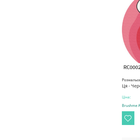
RC000
Розмальов
Ця - Че
Ціна:
Brushme Ar