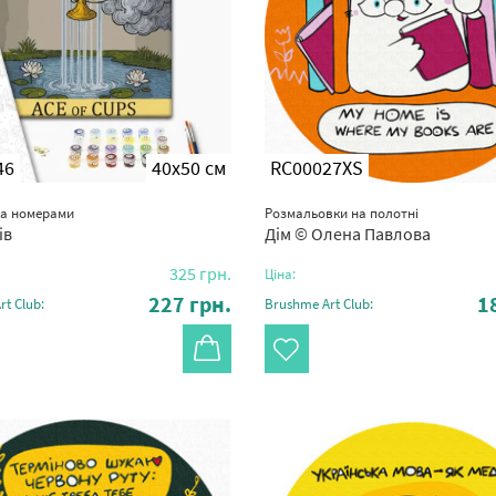
46
40x50 см
RC00027XS
за номерами
Розмальовки на полотні
ів
Дім © Олена Павлова
325
грн.
Ціна:
227
грн.
1
t Club:
Brushme Art Club: