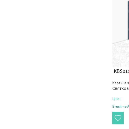
KBS01
Картина 
Святков
Ціна:
Brushme Ar