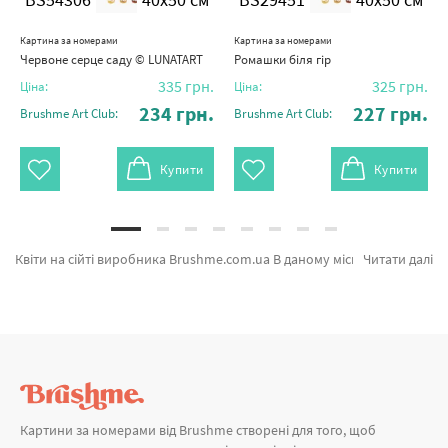
Картина за номерами
Картина за номерами
Червоне серце саду © LUNATART
Ромашки біля гір
335
грн.
325
грн.
Ціна:
Ціна:
234
грн.
227
грн.
Brushme Art Club:
Brushme Art Club:
Купити
Купити
Квіти на сійті виробника Brushme.com.ua В даному місці можна замовити Картина за номерами Букет від найріднішого BS52547L від відомого виробника Brushme який підкуповує ціновою політикою. Будь-який товар з розділу «Картини за номерами» розроблено нашими дизайнерами. Квітучий герб ©Svetlana Drab, Витончений піон и Маки у вазі а также великий вибір товарів за вигідними цінами. Замовляючи Іспанія разом з картина за номерами пари, блискавично відправимо в Луцьк або будь-які міста України. Маки разом з картини за номерами мозаїка замовляйте прямо зараз!
Читати далі
Картини за номерами від Brushme створені для того, щоб