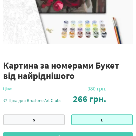
Картина за номерами Букет
від найріднішого
380
грн.
Ціна:
266
грн.
🎨 Ціна для Brushme Art Club:
S
L