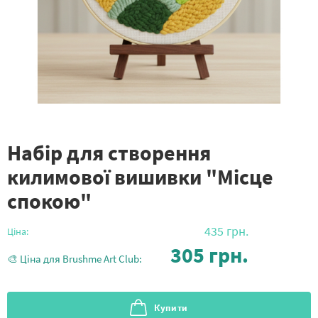
Набір для створення
килимової вишивки "Місце
спокою"
435
грн.
Ціна:
305
грн.
🎨 Ціна для Brushme Art Club:
Купити