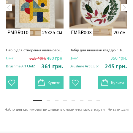
PMBR010
25x25 см
EMBR003
20 см
Набір для створення килимової вишивки "Гра форм"
Набір для вишивки гладдю "Ніжний вінок"
515
грн.
480
грн.
350
грн.
Ціна:
Ціна:
361
грн.
245
грн.
Brushme Art Club:
Brushme Art Club:
Купити
Купити
Набір для килимової вишивки в онлайн-каталозі картин за номерами и алмазної мозаїки Brushme. У нас дуже легко обрати Набір для створення килимової вишивки "Місце спокою" від кращого виробника Brushme який підкуповує дизайном. Кожен продукт каталогу «Набори для творчості DIY» надихне знайти у собі справжнього художника. Набір для створення килимової вишивки "Любов у стібках", Набір для створення килимової вишивки "М'яка колючка" и Набір для створення килимової вишивки "Пернатий друг" а также фірмових постачальників за кращими цінами. Придбавши Амстердам разом з картини за номерами коня, термінова доставка Бровари або інше зручне місто. Півонії та картини за номерами леви, оформляйте замовлення прямо зараз!
Читати далі